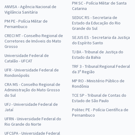
PM SC - Polícia Militar de Santa
ANVISA - Agência Nacional de
Catarina
Vigilância Sanitária
SEDUC RS - Secretaria de
PM PE - Polícia Militar de
Estado da Educação do Rio
Pernambuco
Grande do Sul
CRECI MT - Conselho Regional de
SEJUS ES - Secretaria da Justiça
Corretores de Imóveis do Mato
do Espírito Santo
Grosso
TJ BA - Tribunal de Justiça do
Universidade Federal de
Estado da Bahia
Catalão - UFCAT
TRF 3 - Tribunal Regional Federal
UFR - Universidade Federal de
da 3ª Região
Rondonópolis
MP RO - Ministério Público de
CRA MS - Conselho Regional de
Rondônia
Administração do Mato Grosso
do Sul
TCE SP - Tribunal de Contas do
Estado de São Paulo
UFJ - Universidade Federal de
Jataí
Politec PE - Polícia Científica de
Pernambuco
UFRN - Universidade Federal do
Rio Grande do Norte
UFCSPA - Universidade Federal