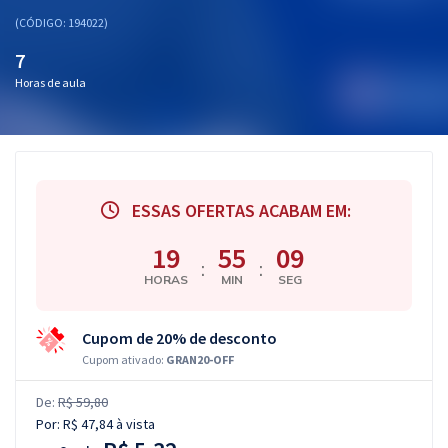
(CÓDIGO: 194022)
7
Horas de aula
ESSAS OFERTAS ACABAM EM:
19
55
08
:
:
HORAS
MIN
SEG
Cupom de 20% de desconto
Cupom ativado:
GRAN20-OFF
De:
R$ 59,80
Por:
R$ 47,84
à vista