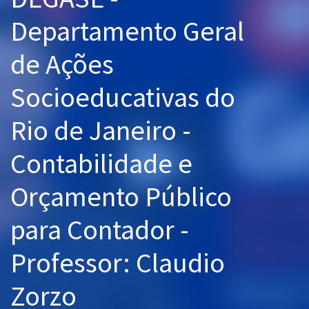
Pós
Departamento Geral
Graduação
de Ações
OAB
Socioeducativas do
Mentorias
Rio de Janeiro -
Questões grátis
Contabilidade e
Conteúdo gratuito
Orçamento Público
Blog
para Contador -
Aprovados
Professor: Claudio
Atendimento
Zorzo