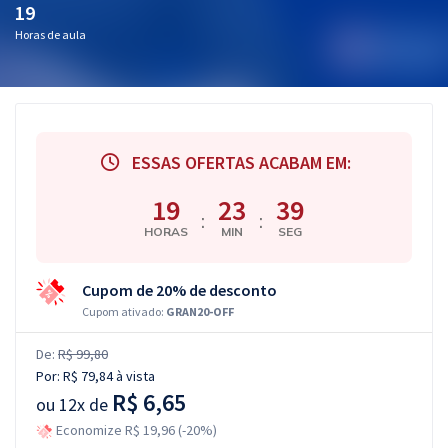
19
Horas de aula
ESSAS OFERTAS ACABAM EM:
19
23
38
:
:
HORAS
MIN
SEG
Cupom de 20% de desconto
Cupom ativado:
GRAN20-OFF
De:
R$ 99,80
Por:
R$ 79,84
à vista
R$ 6,65
ou
12x de
Economize R$ 19,96 (-20%)