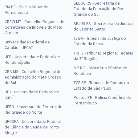
SEDUC RS - Secretaria de
PM PE - Polícia Militar de
Estado da Educação do Rio
Pernambuco
Grande do Sul
CRECI MT - Conselho Regional de
SEJUS ES - Secretaria da Justiça
Corretores de Imóveis do Mato
do Espírito Santo
Grosso
TJ BA - Tribunal de Justiça do
Universidade Federal de
Estado da Bahia
Catalão - UFCAT
TRF 3 - Tribunal Regional Federal
UFR - Universidade Federal de
da 3ª Região
Rondonópolis
MP RO - Ministério Público de
CRA MS - Conselho Regional de
Rondônia
Administração do Mato Grosso
do Sul
TCE SP - Tribunal de Contas do
Estado de São Paulo
UFJ - Universidade Federal de
Jataí
Politec PE - Polícia Científica de
Pernambuco
UFRN - Universidade Federal do
Rio Grande do Norte
UFCSPA - Universidade Federal
de Ciência da Saúde de Porto
Alegre