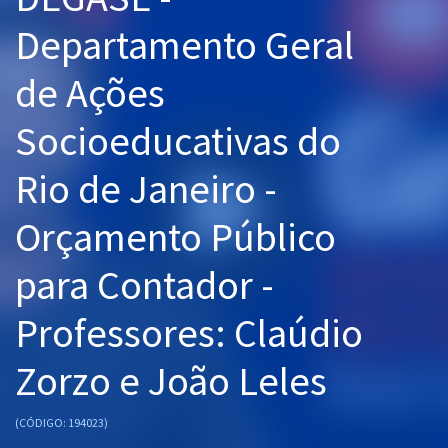
Pós
Departamento Geral
Graduação
de Ações
OAB
Socioeducativas do
Mentorias
Rio de Janeiro -
Questões grátis
Orçamento Público
Conteúdo gratuito
para Contador -
Blog
Professores: Claúdio
Aprovados
Zorzo e João Leles
Atendimento
(CÓDIGO: 194023)