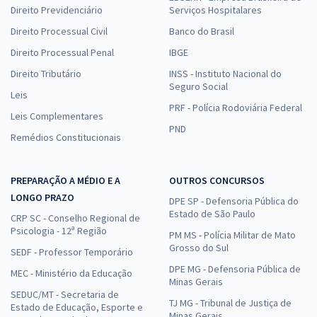
Direito Previdenciário
Serviços Hospitalares
Direito Processual Civil
Banco do Brasil
Direito Processual Penal
IBGE
Direito Tributário
INSS - Instituto Nacional do
Seguro Social
Leis
PRF - Polícia Rodoviária Federal
Leis Complementares
PND
Remédios Constitucionais
PREPARAÇÃO A MÉDIO E A
OUTROS CONCURSOS
LONGO PRAZO
DPE SP - Defensoria Pública do
Estado de São Paulo
CRP SC - Conselho Regional de
Psicologia - 12ª Região
PM MS - Polícia Militar de Mato
Grosso do Sul
SEDF - Professor Temporário
DPE MG - Defensoria Pública de
MEC - Ministério da Educação
Minas Gerais
SEDUC/MT - Secretaria de
TJ MG - Tribunal de Justiça de
Estado de Educação, Esporte e
Minas Gerais