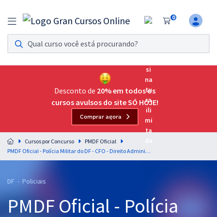
0
Assinatura Ilimitada 11
Acesso a todos os cursos. Teste grátis por 7 dias!
Assinatura OAB Até Passar
Acesso ilimitado a toda preparação para o Exame da
Desconto de
20% em todos os
Ordem, até você passar!
cursos avulsos do site SÓ HOJE!
Comprar agora
Residências Multiprofissionais
Preparação completa e intensiva para as principais
Cursos por Concurso
PMDF Oficial
residências em saúde do Brasil
PMDF Oficial - Polícia Militar do DF - CFO - Direito Administrativo - Professores: Gustavo Scatolino, Rodrigo Cardoso e Gustavo Brígido
Concursos
DF - Policiais
Assinatura Ilimitada
PMDF Oficial - Polícia
Cursos 20% OFF