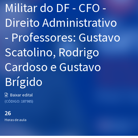
Militar do DF - CFO -
Pós
Direito Administrativo
Graduação
- Professores: Gustavo
OAB
Scatolino, Rodrigo
Mentorias
Cardoso e Gustavo
Questões grátis
Conteúdo gratuito
Brígido
Blog
Baixar edital
Aprovados
(CÓDIGO: 187985)
26
Atendimento
Horas de aula