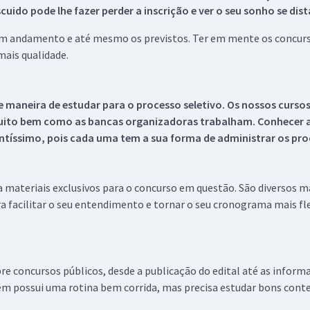
ido pode lhe fazer perder a inscrição e ver o seu sonho se dis
 em andamento e até mesmo os previstos. Ter em mente os concurso
ais qualidade.
 maneira de estudar para o processo seletivo. Os nossos curso
uito bem como as bancas organizadoras trabalham. Conhecer a
tíssimo, pois cada uma tem a sua forma de administrar os proc
 a materiais exclusivos para o concurso em questão. São diversos 
a facilitar o seu entendimento e tornar o seu cronograma mais fle
re concursos públicos, desde a publicação do edital até as inform
em possui uma rotina bem corrida, mas precisa estudar bons conte