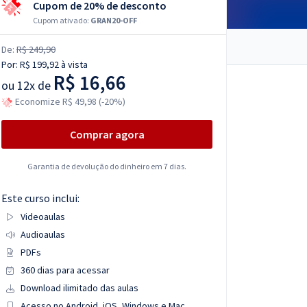
Cupom de 20% de desconto
Cupom ativado:
GRAN20-OFF
De:
R$ 249,90
Por:
R$ 199,92
à vista
R$ 16,66
ou
12x de
Economize R$ 49,98 (-20%)
Comprar agora
Garantia de devolução do dinheiro em 7 dias.
Este curso inclui:
Videoaulas
Audioaulas
PDFs
360 dias para acessar
Download ilimitado das aulas
Acesso no Android, iOS, Windows e Mac