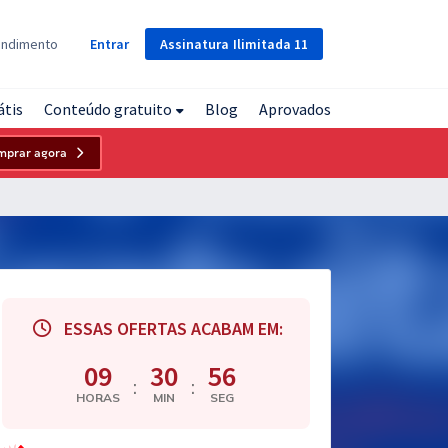
Assinatura
Ilimitada
11
endimento
Entrar
átis
Conteúdo gratuito
Blog
Aprovados
mprar agora
ESSAS OFERTAS ACABAM EM:
09
30
54
:
:
HORAS
MIN
SEG