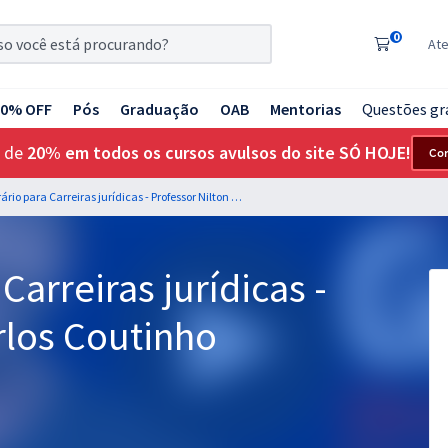
0
At
20% OFF
Pós
Graduação
OAB
Mentorias
Questões gr
 de
20% em todos os cursos avulsos do site SÓ HOJE!
Co
Direito Agrário para Carreiras jurídicas - Professor Nilton Carlos Coutinho
Carreiras jurídicas -
rlos Coutinho