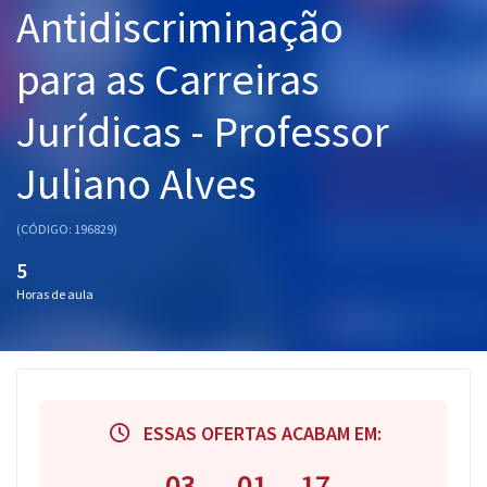
Antidiscriminação
Pós
para as Carreiras
Graduação
Jurídicas - Professor
OAB
Juliano Alves
Mentorias
Questões grátis
(CÓDIGO: 196829)
5
Conteúdo gratuito
Horas de aula
Blog
Aprovados
Atendimento
ESSAS OFERTAS ACABAM EM:
03
01
16