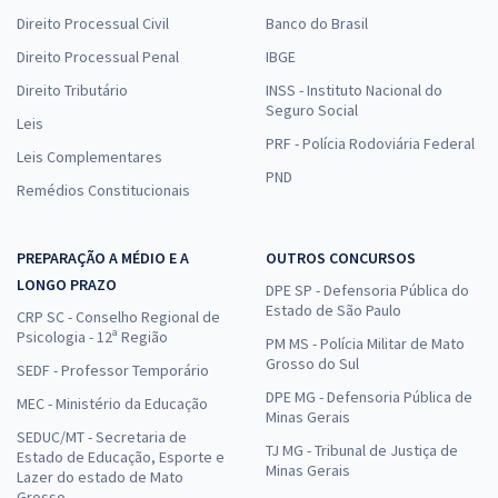
Direito Processual Civil
Banco do Brasil
Direito Processual Penal
IBGE
Direito Tributário
INSS - Instituto Nacional do
Seguro Social
Leis
PRF - Polícia Rodoviária Federal
Leis Complementares
PND
Remédios Constitucionais
PREPARAÇÃO A MÉDIO E A
OUTROS CONCURSOS
LONGO PRAZO
DPE SP - Defensoria Pública do
Estado de São Paulo
CRP SC - Conselho Regional de
Psicologia - 12ª Região
PM MS - Polícia Militar de Mato
Grosso do Sul
SEDF - Professor Temporário
DPE MG - Defensoria Pública de
MEC - Ministério da Educação
Minas Gerais
SEDUC/MT - Secretaria de
TJ MG - Tribunal de Justiça de
Estado de Educação, Esporte e
Minas Gerais
Lazer do estado de Mato
Grosso