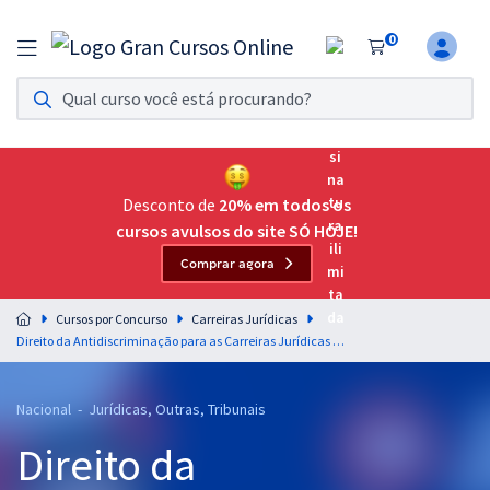
0
Assinatura Ilimitada 11
Acesso a todos os cursos. Teste grátis por 7 dias!
Assinatura OAB Até Passar
Acesso ilimitado a toda preparação para o Exame da
Desconto de
20% em todos os
Ordem, até você passar!
cursos avulsos do site SÓ HOJE!
Comprar agora
Residências Multiprofissionais
Preparação completa e intensiva para as principais
Cursos por Concurso
Carreiras Jurídicas
residências em saúde do Brasil
Direito da Antidiscriminação para as Carreiras Jurídicas - Professor Juliano Alves
Concursos
Nacional - Jurídicas, Outras, Tribunais
Assinatura Ilimitada
Direito da
Cursos 20% OFF