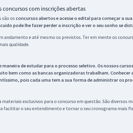
os concursos com inscrições abertas
s são os
concursos abertos e acesse o edital para começar a sua
ido pode lhe fazer perder a inscrição e ver o seu sonho se dis
 em andamento e até mesmo os previstos. Ter em mente os concurso
ais qualidade.
 maneira de estudar para o processo seletivo. Os nossos curso
uito bem como as bancas organizadoras trabalham. Conhecer a
tíssimo, pois cada uma tem a sua forma de administrar os proc
 a materiais exclusivos para o concurso em questão. São diversos 
a facilitar o seu entendimento e tornar o seu cronograma mais fle