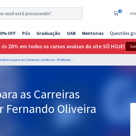
0
At
20% OFF
Pós
Graduação
OAB
Mentorias
Questões gr
 de
20% em todos os cursos avulsos do site SÓ HOJE!
Co
Direito Econômico para as Carreiras Jurídicas - Professor Fernando Oliveira & Vinicius Portela
ara as Carreiras
or Fernando Oliveira