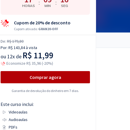
:
:
HORAS
MIN
SEG
Cupom de 20% de desconto
Cupom ativado:
GRAN20-OFF
De:
R$ 179,80
Por:
R$ 143,84
à vista
R$ 11,99
ou
12x de
Economize R$ 35,96 (-20%)
Comprar agora
Garantia de devolução do dinheiro em 7 dias.
Este curso inclui:
Videoaulas
Audioaulas
PDFs