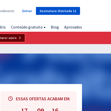
Assinatura
Ilimitada
11
endimento
Entrar
átis
Conteúdo gratuito
Blog
Aprovados
mprar agora
ESSAS OFERTAS ACABAM EM:
17
09
15