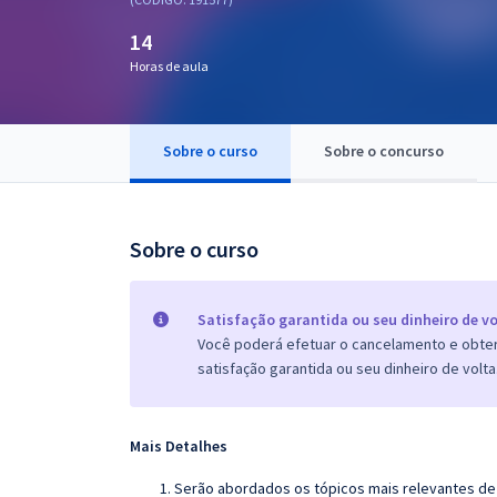
Pós
14
Graduação
Horas de aula
OAB
Sobre o curso
Sobre o concurso
Mentorias
Questões grátis
Sobre o curso
Conteúdo gratuito
Blog
Satisfação garantida ou seu dinheiro de vo
Você poderá efetuar o cancelamento e obter 
Aprovados
satisfação garantida ou seu dinheiro de volta
Atendimento
Mais Detalhes
Serão abordados os tópicos mais relevantes de 