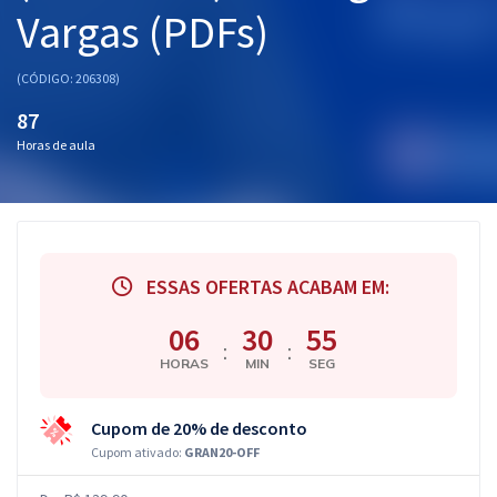
Vargas (PDFs)
(CÓDIGO: 206308)
87
Horas de aula
ESSAS OFERTAS ACABAM EM:
06
30
54
:
:
HORAS
MIN
SEG
Cupom de 20% de desconto
Cupom ativado:
GRAN20-OFF