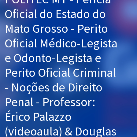
Pós
Oficial do Estado do
Graduação
Mato Grosso - Perito
OAB
Oficial Médico-Legista
Mentorias
e Odonto-Legista e
Questões grátis
Perito Oficial Criminal
Conteúdo gratuito
- Noções de Direito
Blog
Penal - Professor:
Aprovados
Érico Palazzo
Atendimento
(videoaula) & Douglas