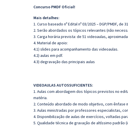
Concurso PMDF Oficial!
Mais detalhes:
1. Curso baseado nº Edital nº 03/2025 – DGP/PMDF, de 3
2. Serão abordados os tópicos relevantes (não necessa
3. Carga horária prevista: de 51 videoaulas, aproximad
4. Material de apoio:
4.1) slides para acompanhamento das videoaulas.
4.2) aulas em pdf.
4.3) degravação das principais aulas
VIDEOAULAS AUTOSSUFICIENTES:
1. Aulas com abordagem dos tópicos previstos no edita
matéria.
2. Conteúdo abordado de modo objetivo, com ênfase n
3. Aulas ministradas por professores especialistas, co
4. Disponibilização de aulas de exercícios, voltadas pa
5. Qualidade técnica de gravação de altíssimo padrão 