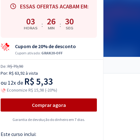
ESSAS OFERTAS ACABAM EM:
03
26
29
:
:
HORAS
MIN
SEG
Cupom de 20% de desconto
Cupom ativado:
GRAN20-OFF
De:
R$ 79,90
Por:
R$ 63,92
à vista
R$ 5,33
ou
12x de
Economize R$ 15,98 (-20%)
Comprar agora
Garantia de devolução do dinheiro em 7 dias.
Este curso inclui: