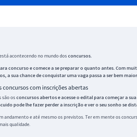
ue está acontecendo no mundo dos
concursos.
ara concurso e comece a se preparar o quanto antes. Com muita
os, a sua chance de conquistar uma vaga passa a ser bem maior
os concursos com inscrições abertas
s são os
concursos abertos e acesse o edital para começar a sua
ido pode lhe fazer perder a inscrição e ver o seu sonho se dis
 em andamento e até mesmo os previstos. Ter em mente os concurso
ais qualidade.