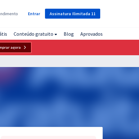
Assinatura
Ilimitada
11
endimento
Entrar
átis
Conteúdo gratuito
Blog
Aprovados
mprar agora