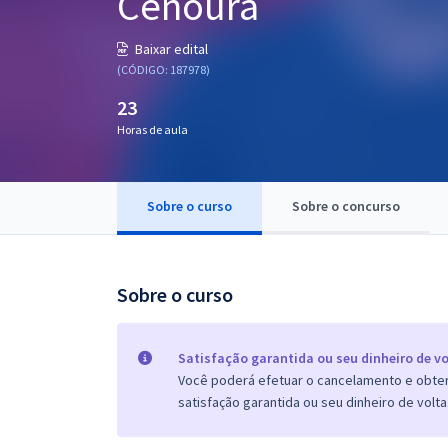
Cenoura
Pós
Baixar edital
Graduação
(CÓDIGO: 187978)
23
OAB
Horas de aula
Mentorias
Sobre o curso
Sobre o concurso
Questões grátis
Conteúdo gratuito
Blog
Sobre o curso
Aprovados
Satisfação garantida ou seu dinheiro de vo
Você poderá efetuar o cancelamento e obter 
Atendimento
satisfação garantida ou seu dinheiro de volta