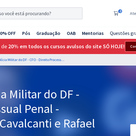
0
At
20% OFF
Pós
Graduação
OAB
Mentorias
Questões gr
 de
20% em todos os cursos avulsos do site SÓ HOJE!
Co
PMDF Oficial - Polícia Militar do DF - CFO - Direito Processual Penal - Professores: Geilza Cavalcanti e Rafael Cenoura
a Militar do DF -
sual Penal -
Cavalcanti e Rafael