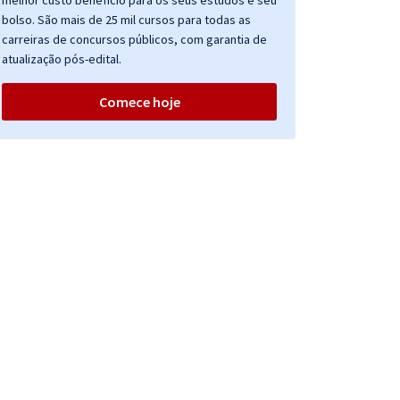
melhor custo benefício para os seus estudos e seu
bolso. São mais de 25 mil cursos para todas as
carreiras de concursos públicos, com garantia de
atualização pós-edital.
Comece hoje