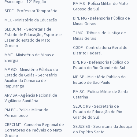
Psicologia - 12ª Região
PM MS - Polícia Militar de Mato
Grosso do Sul
SEDF - Professor Temporário
DPE MG - Defensoria Pública de
MEC - Ministério da Educação
Minas Gerais
SEDUC/MT - Secretaria de
TJ MG - Tribunal de Justiça de
Estado de Educação, Esporte e
Minas Gerais
Lazer do estado de Mato
Grosso
CGDF - Controladoria Geral do
Distrito Federal
MME - Ministério de Minas e
Energia
DPE RS - Defensoria Pública do
Estado do Rio Grande do Sul
MP GO - Ministério Público do
Estado de Goiás - Secretário
MP SP - Ministério Público do
Auxiliar da Comarca de
Estado de São Paulo
Itapuranga
PM SC - Polícia Militar de Santa
ANVISA - Agência Nacional de
Catarina
Vigilância Sanitária
SEDUC RS - Secretaria de
PM PE - Polícia Militar de
Estado da Educação do Rio
Pernambuco
Grande do Sul
CRECI MT - Conselho Regional de
SEJUS ES - Secretaria da Justiça
Corretores de Imóveis do Mato
do Espírito Santo
Grosso