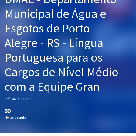
Pós
Municipal de Água e
Graduação
Esgotos de Porto
OAB
Alegre - RS - Língua
Mentorias
Portuguesa para os
Questões grátis
Cargos de Nível Médio
Conteúdo gratuito
com a Equipe Gran
Blog
Aprovados
(CÓDIGO: 177771)
60
Atendimento
Horas de aula