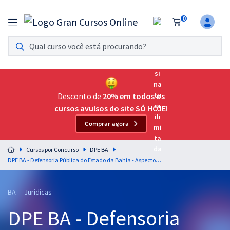
0
Assinatura Ilimitada 11
Acesso a todos os cursos. Teste grátis por 7 dias!
Assinatura OAB Até Passar
Acesso ilimitado a toda preparação para o Exame da
Desconto de
20% em todos os
Ordem, até você passar!
cursos avulsos do site SÓ HOJE!
Comprar agora
Residências Multiprofissionais
Preparação completa e intensiva para as principais
Cursos por Concurso
DPE BA
residências em saúde do Brasil
DPE BA - Defensoria Pública do Estado da Bahia - Aspectos da Constituição e Formação da População e da História da Bahia para o Cargo de Defensor Público - Professora . Rebecca Guimarães
Concursos
BA - Jurídicas
Assinatura Ilimitada
DPE BA - Defensoria
Cursos 20% OFF