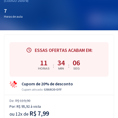
(CÓDIGO: 203078)
7
Horas de aula
ESSAS OFERTAS ACABAM EM:
11
34
05
:
:
HORAS
MIN
SEG
Cupom de 20% de desconto
Cupom ativado:
GRAN20-OFF
De:
R$ 119,90
Por:
R$ 95,92
à vista
R$ 7,99
ou
12x de