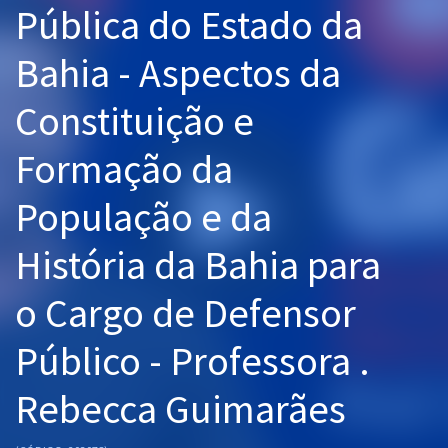
Pública do Estado da
Pós
Bahia - Aspectos da
Graduação
Constituição e
OAB
Formação da
Mentorias
População e da
Questões grátis
Conteúdo gratuito
História da Bahia para
Blog
o Cargo de Defensor
Aprovados
Público - Professora .
Atendimento
Rebecca Guimarães