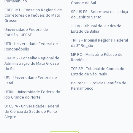
Pernambuco
Grande do Sul
CRECI MT - Conselho Regional de
SEJUS ES - Secretaria da Justiça
Corretores de Imóveis do Mato
do Espírito Santo
Grosso
TJ BA - Tribunal de Justiça do
Universidade Federal de
Estado da Bahia
Catalão - UFCAT
TRF 3 - Tribunal Regional Federal
UFR - Universidade Federal de
da 3ª Região
Rondonópolis
MP RO - Ministério Público de
CRA MS - Conselho Regional de
Rondônia
Administração do Mato Grosso
do Sul
TCE SP - Tribunal de Contas do
Estado de São Paulo
UFJ - Universidade Federal de
Jataí
Politec PE - Polícia Científica de
Pernambuco
UFRN - Universidade Federal do
Rio Grande do Norte
UFCSPA - Universidade Federal
de Ciência da Saúde de Porto
Alegre