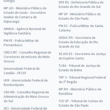
Energia
DPE RS - Defensoria Pública do
Estado do Rio Grande do Sul
MP GO - Ministério Público do
Estado de Goiás - Secretário
MP SP - Ministério Público do
Auxiliar da Comarca de
Estado de São Paulo
Itapuranga
PM SC - Polícia Militar de Santa
ANVISA - Agência Nacional de
Catarina
Vigilância Sanitária
SEDUC RS - Secretaria de
PM PE - Polícia Militar de
Estado da Educação do Rio
Pernambuco
Grande do Sul
CRECI MT - Conselho Regional de
SEJUS ES - Secretaria da Justiça
Corretores de Imóveis do Mato
do Espírito Santo
Grosso
TJ BA - Tribunal de Justiça do
Universidade Federal de
Estado da Bahia
Catalão - UFCAT
TRF 3 - Tribunal Regional Federal
UFR - Universidade Federal de
da 3ª Região
Rondonópolis
MP RO - Ministério Público de
CRA MS - Conselho Regional de
Rondônia
Administração do Mato Grosso
do Sul
TCE SP - Tribunal de Contas do
Estado de São Paulo
UFJ - Universidade Federal de