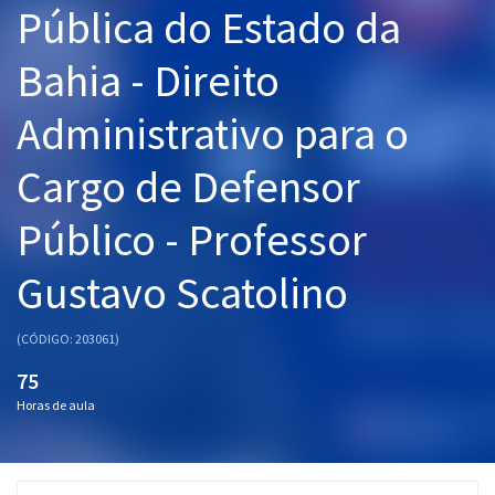
Pública do Estado da
Pós
Bahia - Direito
Graduação
Administrativo para o
OAB
Cargo de Defensor
Mentorias
Público - Professor
Questões grátis
Conteúdo gratuito
Gustavo Scatolino
Blog
(CÓDIGO: 203061)
Aprovados
75
Horas de aula
Atendimento