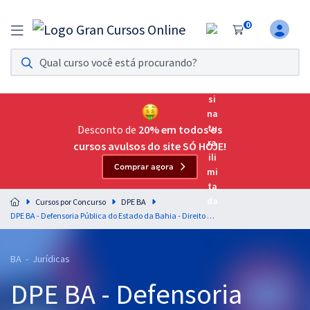
0
Assinatura Ilimitada 11
Acesso a todos os cursos. Teste grátis por 7 dias!
Assinatura OAB Até Passar
Acesso ilimitado a toda preparação para o Exame da
Desconto de
20% em todos os
Ordem, até você passar!
cursos avulsos do site SÓ HOJE!
Comprar agora
Residências Multiprofissionais
Preparação completa e intensiva para as principais
Cursos por Concurso
DPE BA
residências em saúde do Brasil
DPE BA - Defensoria Pública do Estado da Bahia - Direito Administrativo para o Cargo de Defensor Público - Professor Gustavo Scatolino
Concursos
BA - Jurídicas
Assinatura Ilimitada
DPE BA - Defensoria
Cursos 20% OFF