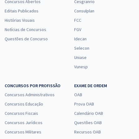
Concursos Abertos
Cesgranrio
Editais Publicados
Consulplan
Histórias Visuais
FCC
Notícias de Concursos
FGV
Questões de Concurso
Idecan
Selecon
Uniase
Vunesp
CONCURSOS POR PROFISSÃO
EXAME DE ORDEM
Concursos Administrativos
OAB
Concursos Educação
Prova OAB
Concursos Fiscais
Calendário OAB
Concursos Jurídicos
Questões OAB
Concursos Militares
Recursos OAB