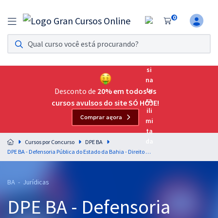
0
Assinatura Ilimitada 11
Acesso a todos os cursos. Teste grátis por 7 dias!
Assinatura OAB Até Passar
Acesso ilimitado a toda preparação para o Exame da
Desconto de
20% em todos os
Ordem, até você passar!
cursos avulsos do site SÓ HOJE!
Comprar agora
Residências Multiprofissionais
Preparação completa e intensiva para as principais
Cursos por Concurso
DPE BA
residências em saúde do Brasil
DPE BA - Defensoria Pública do Estado da Bahia - Direito Civil para o Cargo de Defensor Público - Professor Carlos Elias
Concursos
BA - Jurídicas
Assinatura Ilimitada
DPE BA - Defensoria
Cursos 20% OFF