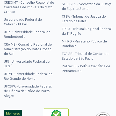
CRECI MT - Conselho Regional de
SEJUS ES - Secretaria da Justiça
Corretores de Imóveis do Mato
do Espírito Santo
Grosso
TJ BA - Tribunal de Justiça do
Universidade Federal de
Estado da Bahia
Catalão - UFCAT
TRF 3 - Tribunal Regional Federal
UFR - Universidade Federal de
da 3ª Região
Rondonópolis
MP RO - Ministério Público de
CRA MS - Conselho Regional de
Rondônia
Administração do Mato Grosso
do Sul
TCE SP - Tribunal de Contas do
Estado de São Paulo
UFJ - Universidade Federal de
Jataí
Politec PE - Polícia Científica de
Pernambuco
UFRN - Universidade Federal do
Rio Grande do Norte
UFCSPA - Universidade Federal
de Ciência da Saúde de Porto
Alegre