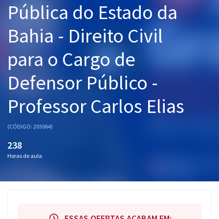
Pública do Estado da
Pós
Bahia - Direito Civil
Graduação
para o Cargo de
OAB
Defensor Público -
Mentorias
Professor Carlos Elias
Questões grátis
Conteúdo gratuito
(CÓDIGO: 203064)
Blog
238
Horas de aula
Aprovados
Atendimento
ESSAS OFERTAS ACABAM EM: