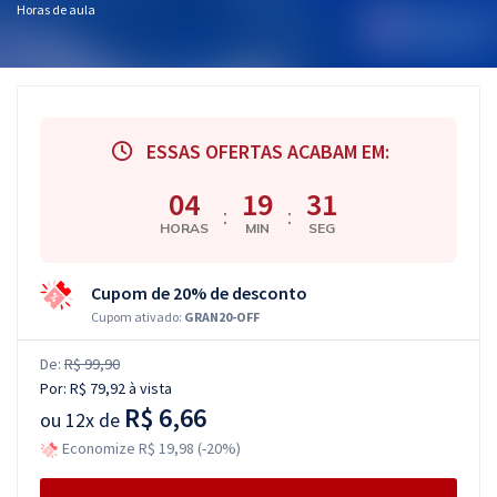
Horas de aula
ESSAS OFERTAS ACABAM EM:
04
19
31
:
:
HORAS
MIN
SEG
Cupom de 20% de desconto
Cupom ativado:
GRAN20-OFF
De:
R$ 99,90
Por:
R$ 79,92
à vista
R$ 6,66
ou
12x de
Economize R$ 19,98 (-20%)