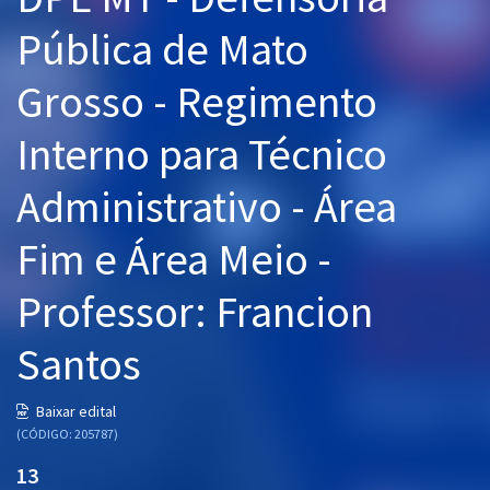
Pós
Pública de Mato
Graduação
Grosso - Regimento
OAB
Interno para Técnico
Mentorias
Administrativo - Área
Questões grátis
Fim e Área Meio -
Conteúdo gratuito
Professor: Francion
Blog
Santos
Aprovados
Baixar edital
Atendimento
(CÓDIGO: 205787)
13