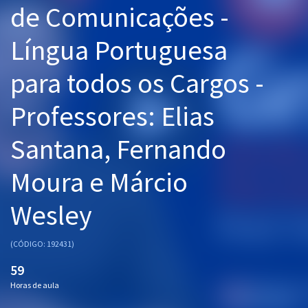
de Comunicações -
Pós
Língua Portuguesa
Graduação
para todos os Cargos -
OAB
Professores: Elias
Mentorias
Santana, Fernando
Questões grátis
Conteúdo gratuito
Moura e Márcio
Blog
Wesley
Aprovados
(CÓDIGO: 192431)
Atendimento
59
Horas de aula