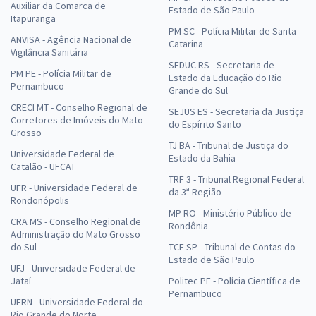
Auxiliar da Comarca de
Estado de São Paulo
Itapuranga
PM SC - Polícia Militar de Santa
ANVISA - Agência Nacional de
Catarina
Vigilância Sanitária
SEDUC RS - Secretaria de
PM PE - Polícia Militar de
Estado da Educação do Rio
Pernambuco
Grande do Sul
CRECI MT - Conselho Regional de
SEJUS ES - Secretaria da Justiça
Corretores de Imóveis do Mato
do Espírito Santo
Grosso
TJ BA - Tribunal de Justiça do
Universidade Federal de
Estado da Bahia
Catalão - UFCAT
TRF 3 - Tribunal Regional Federal
UFR - Universidade Federal de
da 3ª Região
Rondonópolis
MP RO - Ministério Público de
CRA MS - Conselho Regional de
Rondônia
Administração do Mato Grosso
do Sul
TCE SP - Tribunal de Contas do
Estado de São Paulo
UFJ - Universidade Federal de
Jataí
Politec PE - Polícia Científica de
Pernambuco
UFRN - Universidade Federal do
Rio Grande do Norte