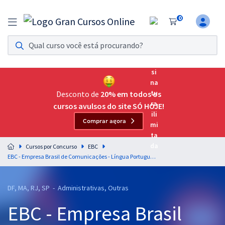
0
Assinatura Ilimitada 11
Acesso a todos os cursos. Teste grátis por 7 dias!
Assinatura OAB Até Passar
Acesso ilimitado a toda preparação para o Exame da
Desconto de
20% em todos os
Ordem, até você passar!
cursos avulsos do site SÓ HOJE!
Comprar agora
Residências Multiprofissionais
Preparação completa e intensiva para as principais
Cursos por Concurso
EBC
residências em saúde do Brasil
EBC - Empresa Brasil de Comunicações - Língua Portuguesa para todos os Cargos - Professores: Elias Santana, Fernando Moura e Márcio Wesley
Concursos
DF, MA, RJ, SP - Administrativas, Outras
Assinatura Ilimitada
EBC - Empresa Brasil
Cursos 20% OFF