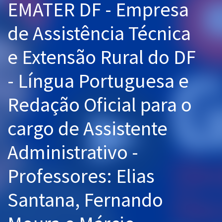
EMATER DF - Empresa
Pós
de Assistência Técnica
Graduação
e Extensão Rural do DF
OAB
- Língua Portuguesa e
Mentorias
Redação Oficial para o
Questões grátis
cargo de Assistente
Conteúdo gratuito
Blog
Administrativo -
Aprovados
Professores: Elias
Atendimento
Santana, Fernando