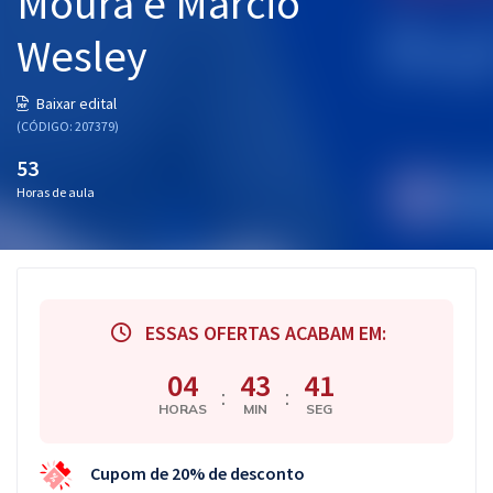
Moura e Márcio
Wesley
Baixar edital
(CÓDIGO: 207379)
53
Horas de aula
ESSAS OFERTAS ACABAM EM:
04
43
40
:
:
HORAS
MIN
SEG
Cupom de 20% de desconto