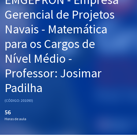
Pós
Gerencial de Projetos
Graduação
Navais - Matemática
OAB
para os Cargos de
Mentorias
Nível Médio -
Questões grátis
Professor: Josimar
Conteúdo gratuito
Padilha
Blog
Aprovados
(CÓDIGO: 201093)
56
Atendimento
Horas de aula