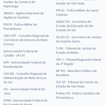
Auxiliar da Comarca de
Estado de São Paulo
Itapuranga
PM SC - Polícia Militar de Santa
ANVISA - Agência Nacional de
Catarina
Vigilância Sanitária
SEDUC RS - Secretaria de
PM PE - Polícia Militar de
Estado da Educação do Rio
Pernambuco
Grande do Sul
CRECI MT - Conselho Regional de
SEJUS ES - Secretaria da Justiça
Corretores de Imóveis do Mato
do Espírito Santo
Grosso
TJ BA - Tribunal de Justiça do
Universidade Federal de
Estado da Bahia
Catalão - UFCAT
TRF 3 - Tribunal Regional Federal
UFR - Universidade Federal de
da 3ª Região
Rondonópolis
MP RO - Ministério Público de
CRA MS - Conselho Regional de
Rondônia
Administração do Mato Grosso
do Sul
TCE SP - Tribunal de Contas do
Estado de São Paulo
UFJ - Universidade Federal de
Jataí
Politec PE - Polícia Científica de
Pernambuco
UFRN - Universidade Federal do
Rio Grande do Norte