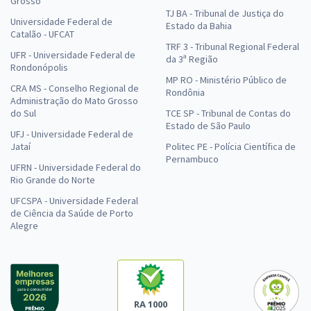
Grosso
TJ BA - Tribunal de Justiça do
Universidade Federal de
Estado da Bahia
Catalão - UFCAT
TRF 3 - Tribunal Regional Federal
UFR - Universidade Federal de
da 3ª Região
Rondonópolis
MP RO - Ministério Público de
CRA MS - Conselho Regional de
Rondônia
Administração do Mato Grosso
do Sul
TCE SP - Tribunal de Contas do
Estado de São Paulo
UFJ - Universidade Federal de
Jataí
Politec PE - Polícia Científica de
Pernambuco
UFRN - Universidade Federal do
Rio Grande do Norte
UFCSPA - Universidade Federal
de Ciência da Saúde de Porto
Alegre
RA 1000