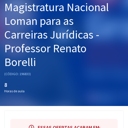
Magistratura Nacional
Pós
Loman para as
Graduação
Carreiras Jurídicas -
OAB
Professor Renato
Mentorias
Borelli
Questões grátis
Conteúdo gratuito
(CÓDIGO: 196833)
Blog
8
Horas de aula
Aprovados
Atendimento
ESSAS OFERTAS ACABAM EM: