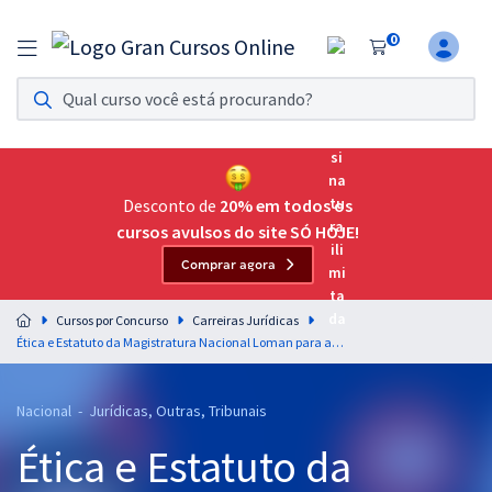
0
Assinatura Ilimitada 11
Acesso a todos os cursos. Teste grátis por 7 dias!
Assinatura OAB Até Passar
Acesso ilimitado a toda preparação para o Exame da
Desconto de
20% em todos os
Ordem, até você passar!
cursos avulsos do site SÓ HOJE!
Comprar agora
Residências Multiprofissionais
Preparação completa e intensiva para as principais
Cursos por Concurso
Carreiras Jurídicas
residências em saúde do Brasil
Ética e Estatuto da Magistratura Nacional Loman para as Carreiras Jurídicas - Professor Renato Borelli
Concursos
Nacional - Jurídicas, Outras, Tribunais
Assinatura Ilimitada
Ética e Estatuto da
Cursos 20% OFF