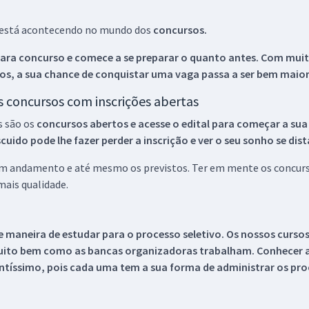
ue está acontecendo no mundo dos
concursos.
ara concurso e comece a se preparar o quanto antes. Com muita
os, a sua chance de conquistar uma vaga passa a ser bem maior
os concursos com inscrições abertas
s são os
concursos abertos e acesse o edital para começar a sua
ido pode lhe fazer perder a inscrição e ver o seu sonho se dis
 em andamento e até mesmo os previstos. Ter em mente os concurso
ais qualidade.
 maneira de estudar para o processo seletivo. Os nossos curso
uito bem como as bancas organizadoras trabalham. Conhecer a
tíssimo, pois cada uma tem a sua forma de administrar os proc