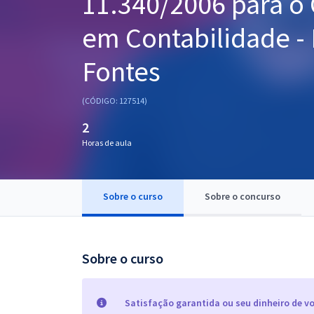
11.340/2006 para o
Pós
em Contabilidade -
Graduação
Fontes
OAB
(CÓDIGO: 127514)
Mentorias
2
Horas de aula
Questões grátis
Conteúdo gratuito
Sobre o curso
Sobre o concurso
Blog
Aprovados
Sobre o curso
Atendimento
Satisfação garantida ou seu dinheiro de vo