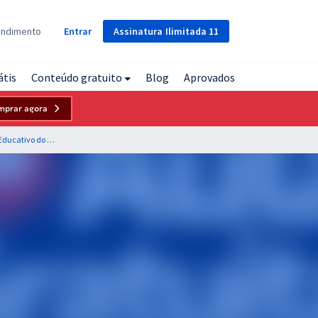
Assinatura
Ilimitada
11
endimento
Entrar
átis
Conteúdo gratuito
Blog
Aprovados
mprar agora
FASE RS - Fundação de Atendimento Sócio-Educativo do Rio Grande do Sul - Lei Maria da Penha – Lei n.º 11.340/2006 para o Cargo de Técnico em Contabilidade - Professor Diego Fontes