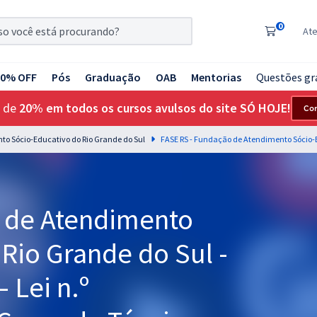
0
At
20% OFF
Pós
Graduação
OAB
Mentorias
Questões gr
 de
20% em todos os cursos avulsos do site SÓ HOJE!
Co
to Sócio-Educativo do Rio Grande do Sul
 de Atendimento
Rio Grande do Sul -
 Lei n.º