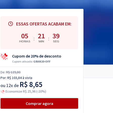
ESSAS OFERTAS ACABAM EM:
05
21
38
:
:
HORAS
MIN
SEG
Cupom de 20% de desconto
Cupom ativado:
GRAN20-OFF
De:
R$ 129,80
Por:
R$ 103,84
à vista
R$ 8,65
ou
12x de
Economize R$ 25,96 (-20%)
Comprar agora