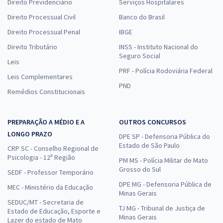
Direito Previdenciário
Serviços Hospitalares
Direito Processual Civil
Banco do Brasil
Direito Processual Penal
IBGE
Direito Tributário
INSS - Instituto Nacional do
Seguro Social
Leis
PRF - Polícia Rodoviária Federal
Leis Complementares
PND
Remédios Constitucionais
PREPARAÇÃO A MÉDIO E A
OUTROS CONCURSOS
LONGO PRAZO
DPE SP - Defensoria Pública do
Estado de São Paulo
CRP SC - Conselho Regional de
Psicologia - 12ª Região
PM MS - Polícia Militar de Mato
Grosso do Sul
SEDF - Professor Temporário
DPE MG - Defensoria Pública de
MEC - Ministério da Educação
Minas Gerais
SEDUC/MT - Secretaria de
TJ MG - Tribunal de Justiça de
Estado de Educação, Esporte e
Minas Gerais
Lazer do estado de Mato