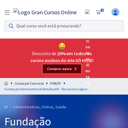
0
Assinatura Ilimitada 11
Acesso a todos os cursos. Teste grátis por 7 dias!
Assinatura OAB Até Passar
Acesso ilimitado a toda preparação para o Exame da
Desconto de
20% em todos os
Ordem, até você passar!
cursos avulsos do site SÓ HOJE!
Comprar agora
Residências Multiprofissionais
Preparação completa e intensiva para as principais
Cursos por Concurso
FHB/DF
residências em saúde do Brasil
Fundação Hemocentro de Brasília/DF - Raciocínio Lógico e Matemático - Professor: Josimar Padilha
Concursos
DF - Administrativas, Outras, Saúde
Assinatura Ilimitada
Fundação
Cursos 20% OFF