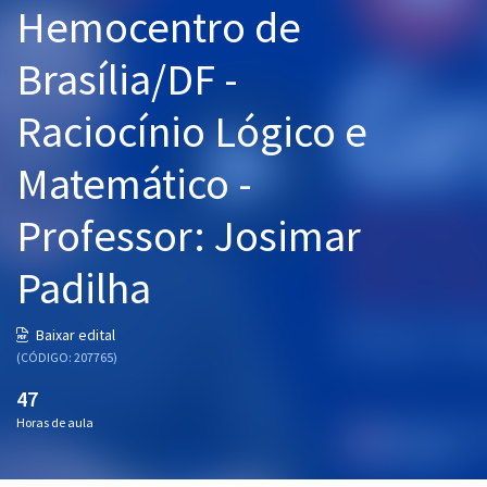
Hemocentro de
Pós
Brasília/DF -
Graduação
Raciocínio Lógico e
OAB
Matemático -
Mentorias
Professor: Josimar
Questões grátis
Conteúdo gratuito
Padilha
Blog
Baixar edital
Aprovados
(CÓDIGO: 207765)
47
Atendimento
Horas de aula