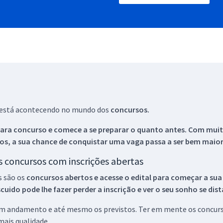
ue está acontecendo no mundo dos
concursos.
ara concurso e comece a se preparar o quanto antes. Com muita
os, a sua chance de conquistar uma vaga passa a ser bem maior
os concursos com inscrições abertas
s são os
concursos abertos e acesse o edital para começar a sua
ido pode lhe fazer perder a inscrição e ver o seu sonho se dis
 em andamento e até mesmo os previstos. Ter em mente os concurso
ais qualidade.