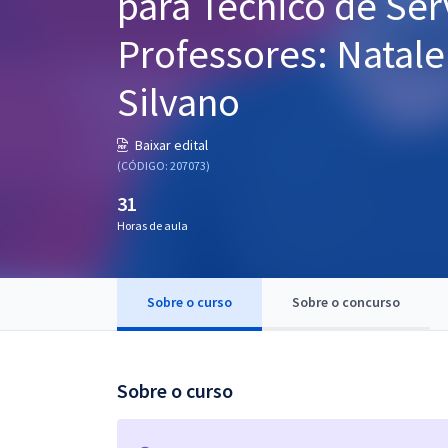
para Técnico de Ser
Pós
Professores: Natal
Graduação
Silvano
OAB
Baixar edital
Mentorias
(CÓDIGO: 207073)
31
Questões grátis
Horas de aula
Conteúdo gratuito
Blog
Sobre o curso
Sobre o concurso
Aprovados
Atendimento
Sobre o curso