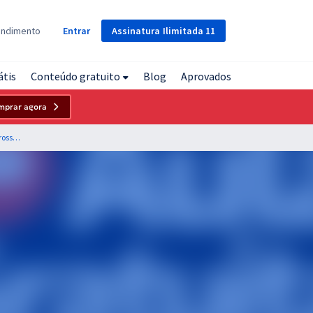
Assinatura
Ilimitada
11
endimento
Entrar
átis
Conteúdo gratuito
Blog
Aprovados
mprar agora
FUNSAU MS - Fundação Serviços de Saúde de Mato Grosso do Sul - Conhecimentos Sobre Saúde Pública para Técnico de Serviços Hospitalares - Professores: Natale Souza e Vandré Silvano