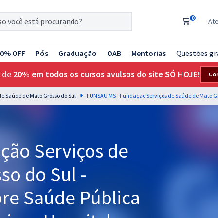
0
At
20% OFF
Pós
Graduação
OAB
Mentorias
Questões gr
 de
20% em todos os cursos avulsos do site SÓ HOJE!
Co
e Saúde de Mato Grosso do Sul
ção Serviços de
so do Sul -
re Saúde Pública