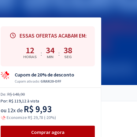
ESSAS OFERTAS ACABAM EM:
12
34
36
:
:
HORAS
MIN
SEG
Cupom de 20% de desconto
Cupom ativado:
GRAN20-OFF
De:
R$ 148,90
Por:
R$ 119,12
à vista
R$ 9,93
ou
12x de
Economize R$ 29,78 (-20%)
Comprar agora