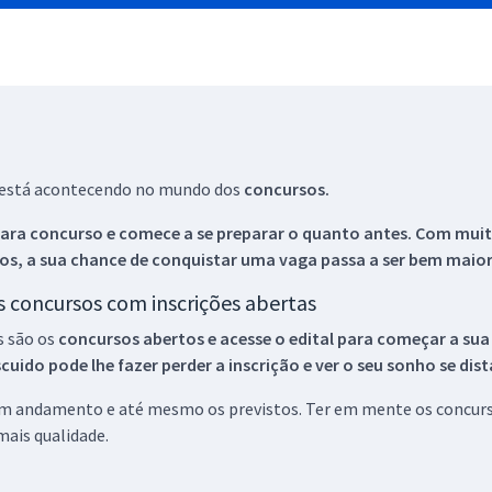
ue está acontecendo no mundo dos
concursos.
ara concurso e comece a se preparar o quanto antes. Com muita
os, a sua chance de conquistar uma vaga passa a ser bem maior
os concursos com inscrições abertas
s são os
concursos abertos e acesse o edital para começar a sua
ido pode lhe fazer perder a inscrição e ver o seu sonho se dis
 em andamento e até mesmo os previstos. Ter em mente os concurso
ais qualidade.