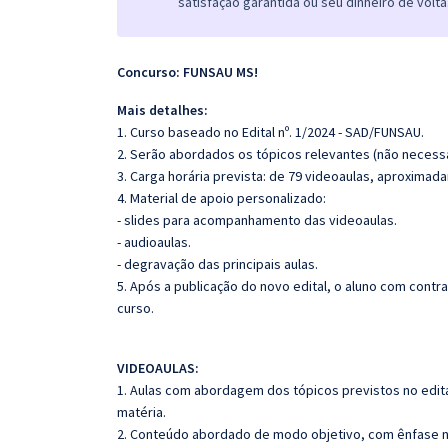
satisfação garantida ou seu dinheiro de volta
Concurso: FUNSAU MS!
Mais detalhes:
1. Curso baseado no Edital nº. 1/2024 - SAD/FUNSAU.
2. Serão abordados os tópicos relevantes (não necessa
3. Carga horária prevista: de 79 videoaulas, aproximad
4. Material de apoio personalizado:
- slides para acompanhamento das videoaulas.
- audioaulas.
- degravação das principais aulas.
5. Após a publicação do novo edital, o aluno com cont
curso.
VIDEOAULAS:
1. Aulas com abordagem dos tópicos previstos no edita
matéria.
2. Conteúdo abordado de modo objetivo, com ênfase n