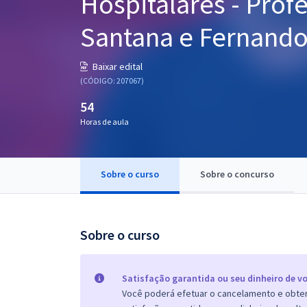
Hospitalares - Profe
Pós
Santana e Fernand
Graduação
Baixar edital
OAB
(CÓDIGO: 207067)
54
Mentorias
Horas de aula
Questões grátis
Conteúdo gratuito
Sobre o curso
Sobre o concurso
Blog
Aprovados
Sobre o curso
Atendimento
Satisfação garantida ou seu dinheiro de vo
Você poderá efetuar o cancelamento e obter 