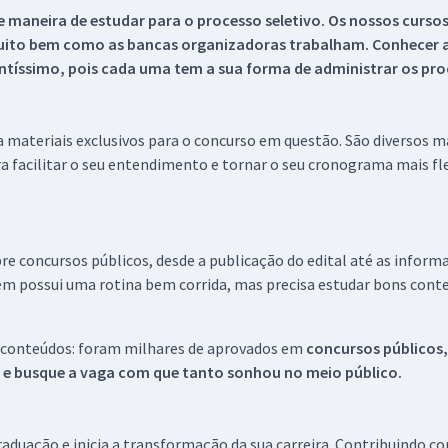
 maneira de estudar para o processo seletivo. Os nossos curso
uito bem como as bancas organizadoras trabalham. Conhecer a
tíssimo, pois cada uma tem a sua forma de administrar os proc
 a materiais exclusivos para o concurso em questão. São diversos 
a facilitar o seu entendimento e tornar o seu cronograma mais fle
re concursos públicos, desde a publicação do edital até as inform
em possui uma rotina bem corrida, mas precisa estudar bons conte
 conteúdos: foram milhares de aprovados em
concursos públicos,
s e busque a vaga com que tanto sonhou no meio público.
aduação e inicia a transformação da sua carreira. Contribuindo c