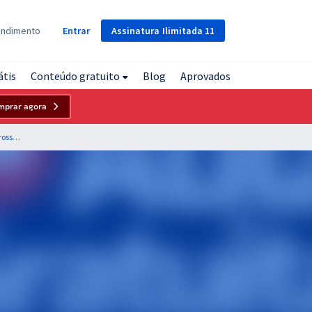
Assinatura
Ilimitada
11
endimento
Entrar
átis
Conteúdo gratuito
Blog
Aprovados
mprar agora
FUNSAU MS - Fundação Serviços de Saúde de Mato Grosso do Sul - Português para Técnico de Serviços Hospitalares - Professores: Elias Santana e Fernando Moura