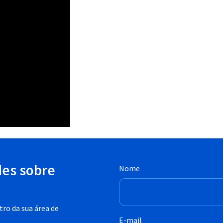
des sobre
Nome
ro da sua área de
E-mail