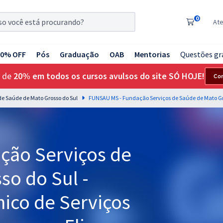
0
At
20% OFF
Pós
Graduação
OAB
Mentorias
Questões gr
 de
20% em todos os cursos avulsos do site SÓ HOJE!
Co
e Saúde de Mato Grosso do Sul
ção Serviços de
so do Sul -
nico de Serviços