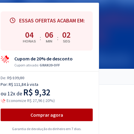
ESSAS OFERTAS ACABAM EM:
04
06
01
:
:
HORAS
MIN
SEG
Cupom de 20% de desconto
Cupom ativado:
GRAN20-OFF
De:
R$ 139,80
Por:
R$ 111,84
à vista
R$ 9,32
ou
12x de
Economize R$ 27,96 (-20%)
Comprar agora
Garantia de devolução do dinheiro em 7 dias.