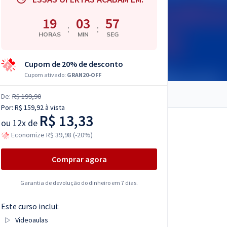
19
03
56
:
:
HORAS
MIN
SEG
Cupom de 20% de desconto
Cupom ativado:
GRAN20-OFF
De:
R$ 199,90
Por:
R$ 159,92
à vista
R$ 13,33
ou
12x de
Economize R$ 39,98 (-20%)
Comprar agora
Garantia de devolução do dinheiro em 7 dias.
Este curso inclui:
Videoaulas