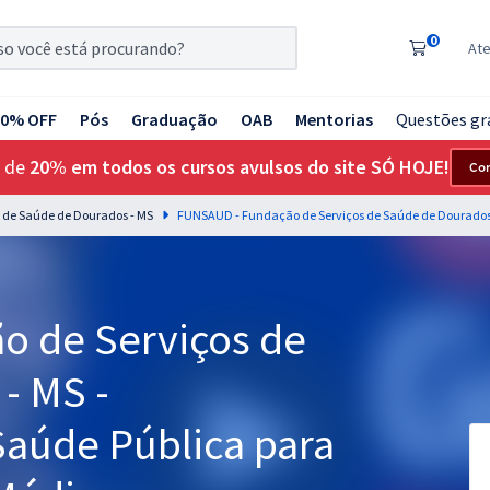
0
At
20% OFF
Pós
Graduação
OAB
Mentorias
Questões gr
 de
20% em todos os cursos avulsos do site SÓ HOJE!
Co
 de Saúde de Dourados - MS
o
o de Serviços de
- MS -
aúde Pública para