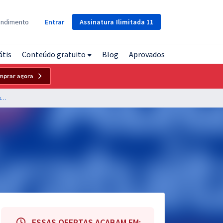
Assinatura
Ilimitada
11
endimento
Entrar
átis
Conteúdo gratuito
Blog
Aprovados
mprar agora
FUNSAUD - Fundação de Serviços de Saúde de Dourados - MS - Conhecimento em Saúde Pública para os Cargos de Nível Médio
ESSAS OFERTAS ACABAM EM: