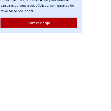
bolso. São mais de 25 mil cursos para todas as
carreiras de concursos públicos, com garantia de
atualização pós-edital.
Comece hoje