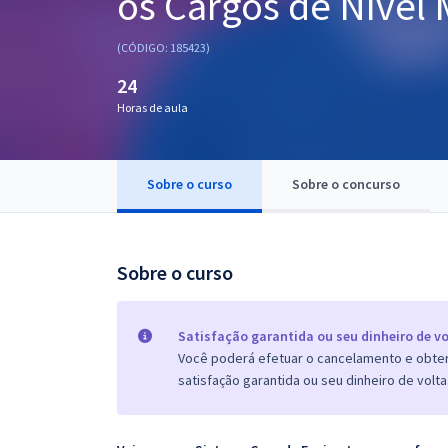
os Cargos de Nível
Pós
(CÓDIGO: 185423)
Graduação
24
Horas de aula
OAB
Mentorias
Sobre o curso
Sobre o concurso
Questões grátis
Conteúdo gratuito
Sobre o curso
Blog
Aprovados
Satisfação garantida ou seu dinheiro de vo
Você poderá efetuar o cancelamento e obter 
satisfação garantida ou seu dinheiro de volta
Atendimento