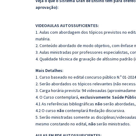
Veja o que o Sistema Gran de Ensino tem para ofer
aprovação):
VIDEOAULAS AUTOSSUFICIENTES:
1. Aulas com abordagem dos tópicos previstos no edita
matéria.
2. Conteúdo abordado de modo objetivo, com ênfase n
3. Aulas ministradas por professores especialistas, co
4. Qualidade técnica de gravação de altíssimo padrão 
Mais Detalhes:
1. Curso baseado no edital concurso público N.º 01-2024
2. Serão abordados os tópicos relevantes (não necessa
3. Carga horária prevista: 94 videoaulas (aproximadame
4. O Curso contemplará,
exclusivamente
:
Saúde Públi
4.1 As referências bibliográficas
não
serão abordadas, 
4.2 O curso
não
contemplará Redação discursiva.
5. Serão ministradas somente as disciplinas/videoaula
mesmo constando no edital,
não
serão ministrados.
AULAS EM PDF AUTOSSUFICIENTES: