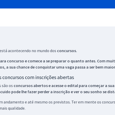
ue está acontecendo no mundo dos
concursos.
ara concurso e comece a se preparar o quanto antes. Com muita
os, a sua chance de conquistar uma vaga passa a ser bem maior
os concursos com inscrições abertas
s são os
concursos abertos e acesse o edital para começar a sua
ido pode lhe fazer perder a inscrição e ver o seu sonho se dis
 em andamento e até mesmo os previstos. Ter em mente os concurso
ais qualidade.