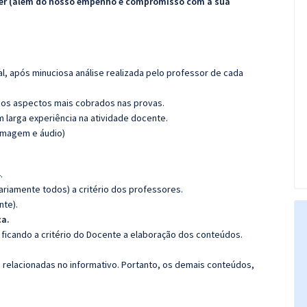
ecer (além do nosso empenho e compromisso com a sua
l, após minuciosa análise realizada pelo professor de cada
os aspectos mais cobrados nas provas.
m larga experiência na atividade docente.
(imagem e áudio)
.
riamente todos) a critério dos professores.
nte).
ca.
ficando a critério do Docente a elaboração dos conteúdos.
s relacionadas no informativo. Portanto, os demais conteúdos,