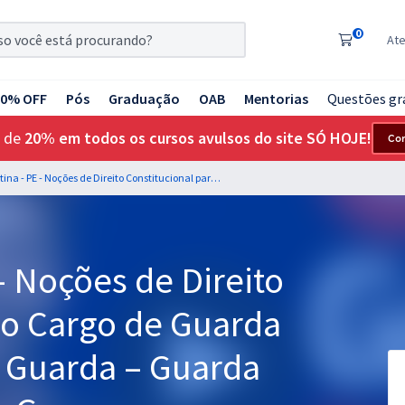
0
At
20% OFF
Pós
Graduação
OAB
Mentorias
Questões gr
 de
20% em todos os cursos avulsos do site SÓ HOJE!
Co
GCM Agrestina - PE - Noções de Direito Constitucional para o Cargo de Guarda Municipal Classe de Guarda – Guarda Nível I com a Equipe Gran
- Noções de Direito
 o Cargo de Guarda
e Guarda – Guarda