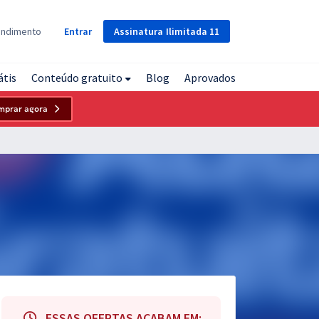
Assinatura
Ilimitada
11
endimento
Entrar
átis
Conteúdo gratuito
Blog
Aprovados
mprar agora
ESSAS OFERTAS ACABAM EM: