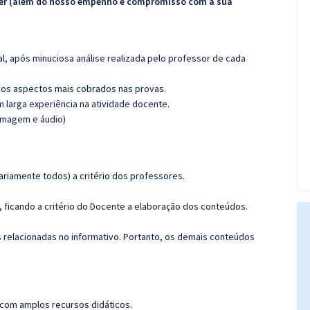
ecer (além do nosso empenho e compromisso com a sua
l, após minuciosa análise realizada pelo professor de cada
os aspectos mais cobrados nas provas.
m larga experiência na atividade docente.
(imagem e áudio)
riamente todos) a critério dos professores.
ficando a critério do Docente a elaboração dos conteúdos.
s relacionadas no informativo. Portanto, os demais conteúdos
 com amplos recursos didáticos.