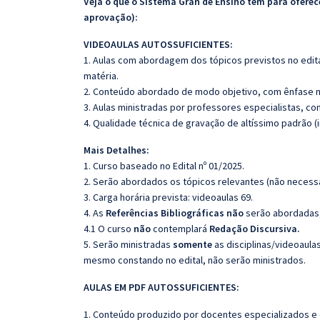
Veja o que o Sistema Gran de Ensino tem para ofer
aprovação):
VIDEOAULAS AUTOSSUFICIENTES:
1. Aulas com abordagem dos tópicos previstos no edita
matéria.
2. Conteúdo abordado de modo objetivo, com ênfase n
3. Aulas ministradas por professores especialistas, co
4. Qualidade técnica de gravação de altíssimo padrão 
Mais Detalhes:
1. Curso baseado no Edital nº 01/2025.
2. Serão abordados os tópicos relevantes (não necessa
3. Carga horária prevista: videoaulas 69.
4. As
Referências Bibliográficas não
serão abordadas, 
4.1 O curso
não
contemplará
Redação Discursiva.
5. Serão ministradas
somente
as disciplinas/videoaula
mesmo constando no edital, não serão ministrados.
AULAS EM PDF AUTOSSUFICIENTES:
1. Conteúdo produzido por docentes especializados e