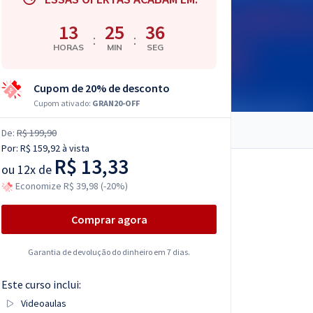
13
25
35
:
:
HORAS
MIN
SEG
Cupom de 20% de desconto
Cupom ativado:
GRAN20-OFF
De:
R$ 199,90
Por:
R$ 159,92
à vista
R$ 13,33
ou
12x de
Economize R$ 39,98 (-20%)
Comprar agora
Garantia de devolução do dinheiro em 7 dias.
Este curso inclui:
Videoaulas