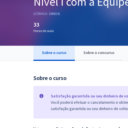
Nível I com a Equip
Pós
(CÓDIGO: 188824)
Graduação
33
Horas de aula
OAB
Mentorias
Sobre o curso
Sobre o concurso
Questões grátis
Conteúdo gratuito
Sobre o curso
Blog
Aprovados
Satisfação garantida ou seu dinheiro de vo
Você poderá efetuar o cancelamento e obter 
satisfação garantida ou seu dinheiro de volta
Atendimento