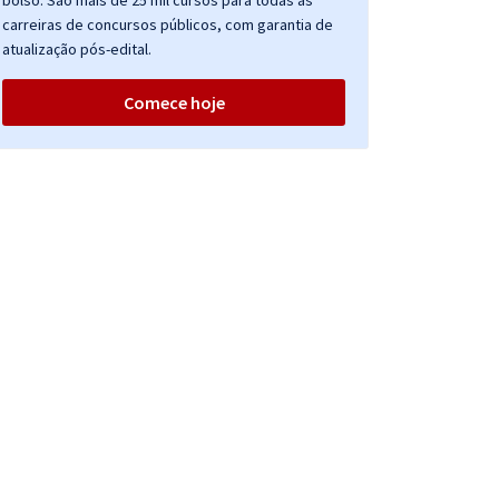
bolso. São mais de 25 mil cursos para todas as
carreiras de concursos públicos, com garantia de
atualização pós-edital.
Comece hoje