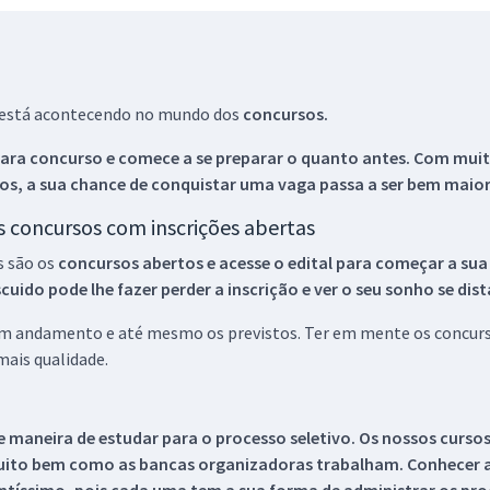
ue está acontecendo no mundo dos
concursos.
ara concurso e comece a se preparar o quanto antes. Com muita
os, a sua chance de conquistar uma vaga passa a ser bem maior
os concursos com inscrições abertas
s são os
concursos abertos e acesse o edital para começar a sua
ido pode lhe fazer perder a inscrição e ver o seu sonho se dis
 em andamento e até mesmo os previstos. Ter em mente os concurso
ais qualidade.
 maneira de estudar para o processo seletivo. Os nossos curso
uito bem como as bancas organizadoras trabalham. Conhecer a