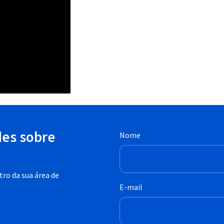
des sobre
Nome
ro da sua área de
E-mail