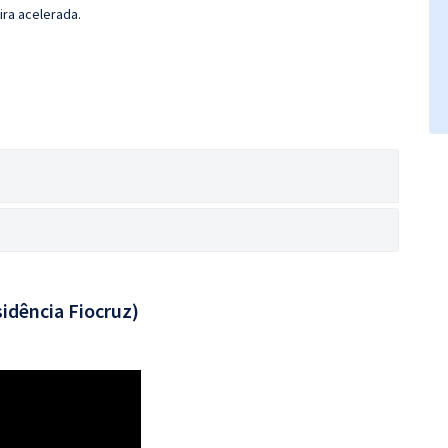
ira acelerada.
idência Fiocruz)