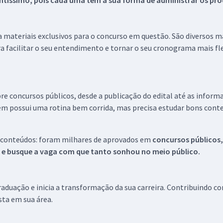
tíssimo, pois cada uma tem a sua forma de administrar os proc
 a materiais exclusivos para o concurso em questão. São diversos 
a facilitar o seu entendimento e tornar o seu cronograma mais fle
re concursos públicos, desde a publicação do edital até as inform
em possui uma rotina bem corrida, mas precisa estudar bons conte
 conteúdos: foram milhares de aprovados em
concursos públicos,
s e busque a vaga com que tanto sonhou no meio público.
aduação e inicia a transformação da sua carreira. Contribuindo c
ista em sua área.