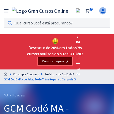
0
Assinatura Ilimitada 11
Acesso a todos os cursos. Teste grátis por 7 dias!
Assinatura OAB Até Passar
Acesso ilimitado a toda preparação para o Exame da
Desconto de
20% em todos os
Ordem, até você passar!
cursos avulsos do site SÓ HOJE!
Comprar agora
Residências Multiprofissionais
Preparação completa e intensiva para as principais
Cursos por Concurso
Prefeitura de Codó - MA
residências em saúde do Brasil
GCM Codó MA - Legislação de Trânsito para o Cargo de Guarda Civil Municipal com o Prof. Paulo Sérgio
Concursos
MA - Policiais
Assinatura Ilimitada
GCM Codó MA -
Cursos 20% OFF