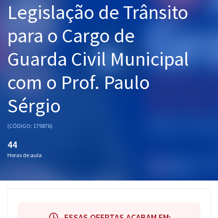
Legislação de Trânsito
Pós
para o Cargo de
Graduação
Guarda Civil Municipal
OAB
com o Prof. Paulo
Mentorias
Sérgio
Questões grátis
Conteúdo gratuito
(CÓDIGO: 179876)
Blog
44
Horas de aula
Aprovados
Atendimento
ESSAS OFERTAS ACABAM EM: