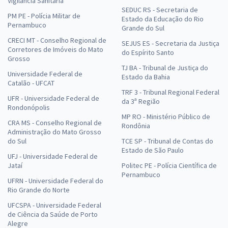
Vigilância Sanitária
SEDUC RS - Secretaria de
PM PE - Polícia Militar de
Estado da Educação do Rio
Pernambuco
Grande do Sul
CRECI MT - Conselho Regional de
SEJUS ES - Secretaria da Justiça
Corretores de Imóveis do Mato
do Espírito Santo
Grosso
TJ BA - Tribunal de Justiça do
Universidade Federal de
Estado da Bahia
Catalão - UFCAT
TRF 3 - Tribunal Regional Federal
UFR - Universidade Federal de
da 3ª Região
Rondonópolis
MP RO - Ministério Público de
CRA MS - Conselho Regional de
Rondônia
Administração do Mato Grosso
do Sul
TCE SP - Tribunal de Contas do
Estado de São Paulo
UFJ - Universidade Federal de
Jataí
Politec PE - Polícia Científica de
Pernambuco
UFRN - Universidade Federal do
Rio Grande do Norte
UFCSPA - Universidade Federal
de Ciência da Saúde de Porto
Alegre