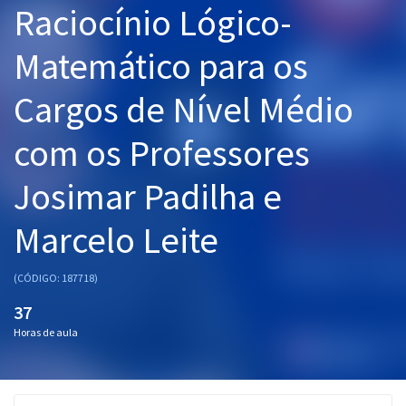
Raciocínio Lógico-
Pós
Matemático para os
Graduação
Cargos de Nível Médio
OAB
com os Professores
Mentorias
Josimar Padilha e
Questões grátis
Conteúdo gratuito
Marcelo Leite
Blog
(CÓDIGO: 187718)
Aprovados
37
Horas de aula
Atendimento