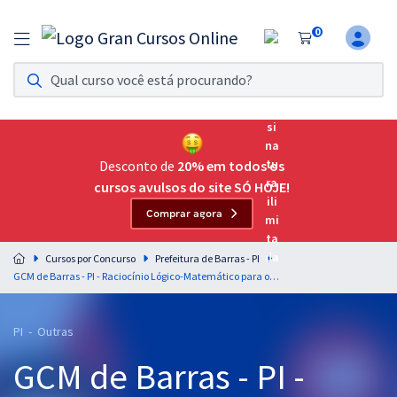
0
Assinatura Ilimitada 11
Acesso a todos os cursos. Teste grátis por 7 dias!
Assinatura OAB Até Passar
Acesso ilimitado a toda preparação para o Exame da
Desconto de
20% em todos os
Ordem, até você passar!
cursos avulsos do site SÓ HOJE!
Comprar agora
Residências Multiprofissionais
Preparação completa e intensiva para as principais
Cursos por Concurso
Prefeitura de Barras - PI
residências em saúde do Brasil
GCM de Barras - PI - Raciocínio Lógico-Matemático para os Cargos de Nível Médio com os Professores Josimar Padilha e Marcelo Leite
Concursos
PI - Outras
Assinatura Ilimitada
GCM de Barras - PI -
Cursos 20% OFF