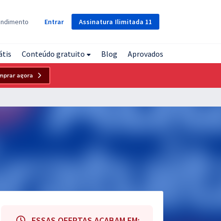
Assinatura
Ilimitada
11
endimento
Entrar
átis
Conteúdo gratuito
Blog
Aprovados
mprar agora
ESSAS OFERTAS ACABAM EM: