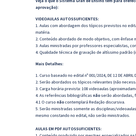
Veja o que o Sistema Gran de Ensino tem para ofer
aprovação):
VIDEOAULAS AUTOSSUFICIENTES:
1. Aulas com abordagem dos tópicos previstos no edita
matéria.
2. Conteúdo abordado de modo objetivo, com ênfase n
3. Aulas ministradas por professores especialistas, co
4. Qualidade técnica de gravação de altíssimo padrão 
Mais Detalhes:
1. Curso baseado no edital nº 001/2024, DE 12 DE ABRIL 
2. Serão abordados os tópicos relevantes (não necessa
3. Carga horária prevista: 108 videoaulas (aproximadam
4. As referências bibliográficas
não
serão abordadas, f
4.1 O curso
não
contemplará Redação discursiva.
5. Serão ministradas somente as disciplinas/videoaula
mesmo constando no edital, não serão ministrados.
AULAS EM PDF AUTOSSUFICIENTES:
1. Conteúdo produzido por mestres especializados na 