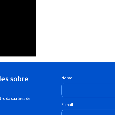
des sobre
Nome
ro da sua área de
E-mail