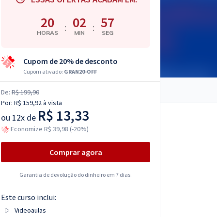
20
02
56
:
:
HORAS
MIN
SEG
Cupom de 20% de desconto
Cupom ativado:
GRAN20-OFF
De:
R$ 199,90
Por:
R$ 159,92
à vista
R$ 13,33
ou
12x de
Economize R$ 39,98 (-20%)
Comprar agora
Garantia de devolução do dinheiro em 7 dias.
Este curso inclui:
Videoaulas