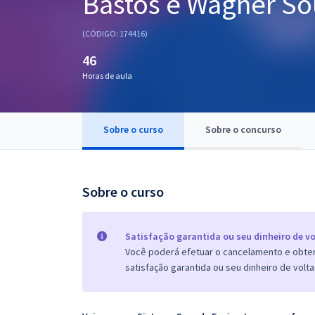
Bastos e Wagner So
Pós
(CÓDIGO: 174416)
Graduação
46
Horas de aula
OAB
Mentorias
Sobre o curso
Sobre o concurso
Questões grátis
Conteúdo gratuito
Sobre o curso
Blog
Aprovados
Satisfação garantida ou seu dinheiro de vo
Você poderá efetuar o cancelamento e obter 
satisfação garantida ou seu dinheiro de volta
Atendimento