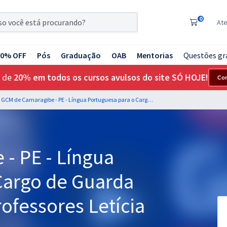
0
At
20% OFF
Pós
Graduação
OAB
Mentorias
Questões gr
 de
20% em todos os cursos avulsos do site SÓ HOJE!
Co
GCM de Camaragibe - PE - Língua Portuguesa para o Cargo de Guarda Municipal com os Professores Letícia Bastos e Wagner Sousa
- PE - Língua
Cargo de Guarda
ofessores Letícia