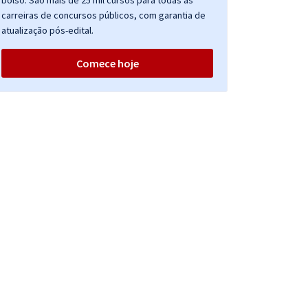
bolso. São mais de 25 mil cursos para todas as
carreiras de concursos públicos, com garantia de
atualização pós-edital.
Comece hoje