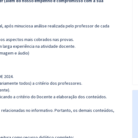
ecer (além do nosso empenho e compromisso com a sua
l, após minuciosa análise realizada pelo professor de cada
os aspectos mais cobrados nas provas.
m larga experiência na atividade docente.
(imagem e áudio)
DE 2024.
riamente todos) a critério dos professores.
ente).
icando a critério do Docente a elaboração dos conteúdos.
s relacionadas no informativo. Portanto, os demais conteúdos,
leitura como recurso didático completo;