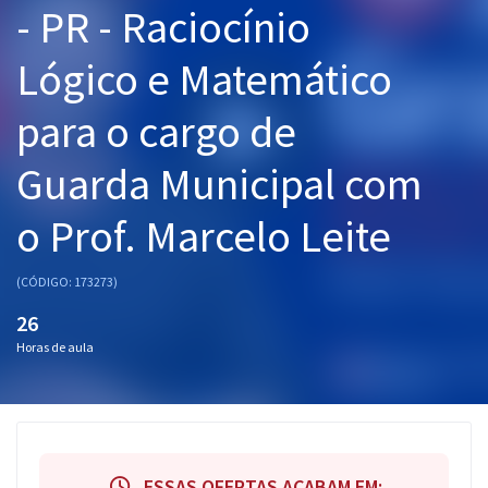
- PR - Raciocínio
Pós
Lógico e Matemático
Graduação
para o cargo de
OAB
Guarda Municipal com
Mentorias
o Prof. Marcelo Leite
Questões grátis
Conteúdo gratuito
(CÓDIGO: 173273)
Blog
26
Horas de aula
Aprovados
Atendimento
ESSAS OFERTAS ACABAM EM: