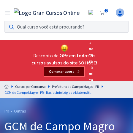
0
Assinatura Ilimitada 11
Acesso a todos os cursos. Teste grátis por 7 dias!
Assinatura OAB Até Passar
Acesso ilimitado a toda preparação para o Exame da
Desconto de
20% em todos os
Ordem, até você passar!
cursos avulsos do site SÓ HOJE!
Comprar agora
Residências Multiprofissionais
Preparação completa e intensiva para as principais
Cursos por Concurso
Prefeitura de Campo Magro - PR
residências em saúde do Brasil
GCM de Campo Magro - PR - Raciocínio Lógico e Matemático para o cargo de Guarda Municipal com o Prof. Marcelo Leite
Concursos
PR - Outras
Assinatura Ilimitada
GCM de Campo Magro
Cursos 20% OFF