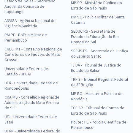
Estado de Goiás - Secretário
MP SP - Ministério Público do
Auxiliar da Comarca de
Estado de São Paulo
Itapuranga
PM SC - Polícia Militar de Santa
ANVISA - Agência Nacional de
Catarina
Vigilância Sanitária
SEDUC RS - Secretaria de
PM PE - Polícia Militar de
Estado da Educação do Rio
Pernambuco
Grande do Sul
CRECI MT - Conselho Regional de
SEJUS ES - Secretaria da Justiça
Corretores de Imóveis do Mato
do Espírito Santo
Grosso
TJ BA - Tribunal de Justiça do
Universidade Federal de
Estado da Bahia
Catalão - UFCAT
TRF 3 - Tribunal Regional Federal
UFR - Universidade Federal de
da 3ª Região
Rondonópolis
MP RO - Ministério Público de
CRA MS - Conselho Regional de
Rondônia
Administração do Mato Grosso
do Sul
TCE SP - Tribunal de Contas do
Estado de São Paulo
UFJ - Universidade Federal de
Jataí
Politec PE - Polícia Científica de
Pernambuco
UFRN - Universidade Federal do