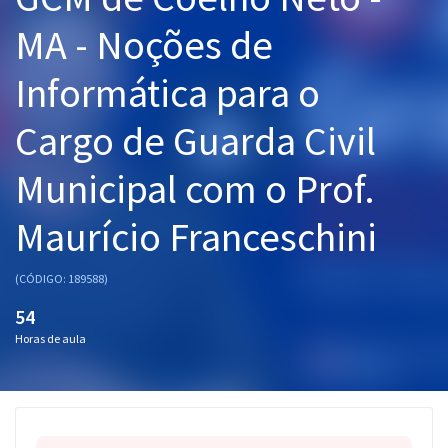
Pós
MA - Noções de
Graduação
Informática para o
OAB
Cargo de Guarda Civil
Mentorias
Municipal com o Prof.
Questões grátis
Maurício Franceschini
Conteúdo gratuito
(CÓDIGO: 189588)
Blog
54
Aprovados
Horas de aula
Atendimento