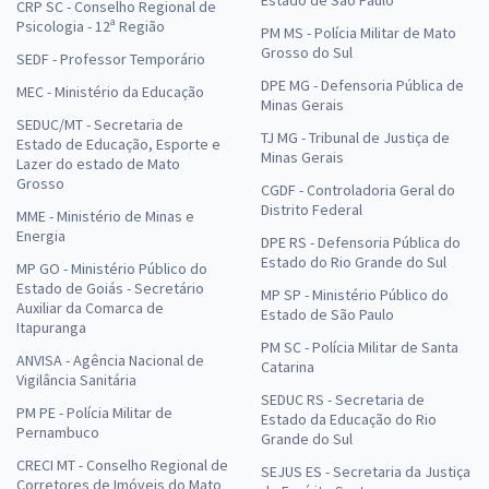
CRP SC - Conselho Regional de
Psicologia - 12ª Região
PM MS - Polícia Militar de Mato
Grosso do Sul
SEDF - Professor Temporário
DPE MG - Defensoria Pública de
MEC - Ministério da Educação
Minas Gerais
SEDUC/MT - Secretaria de
TJ MG - Tribunal de Justiça de
Estado de Educação, Esporte e
Minas Gerais
Lazer do estado de Mato
Grosso
CGDF - Controladoria Geral do
Distrito Federal
MME - Ministério de Minas e
Energia
DPE RS - Defensoria Pública do
Estado do Rio Grande do Sul
MP GO - Ministério Público do
Estado de Goiás - Secretário
MP SP - Ministério Público do
Auxiliar da Comarca de
Estado de São Paulo
Itapuranga
PM SC - Polícia Militar de Santa
ANVISA - Agência Nacional de
Catarina
Vigilância Sanitária
SEDUC RS - Secretaria de
PM PE - Polícia Militar de
Estado da Educação do Rio
Pernambuco
Grande do Sul
CRECI MT - Conselho Regional de
SEJUS ES - Secretaria da Justiça
Corretores de Imóveis do Mato