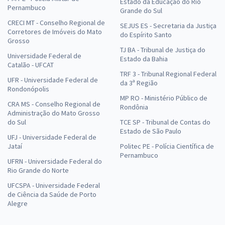
Estado da Educação do Rio
Pernambuco
Grande do Sul
CRECI MT - Conselho Regional de
SEJUS ES - Secretaria da Justiça
Corretores de Imóveis do Mato
do Espírito Santo
Grosso
TJ BA - Tribunal de Justiça do
Universidade Federal de
Estado da Bahia
Catalão - UFCAT
TRF 3 - Tribunal Regional Federal
UFR - Universidade Federal de
da 3ª Região
Rondonópolis
MP RO - Ministério Público de
CRA MS - Conselho Regional de
Rondônia
Administração do Mato Grosso
do Sul
TCE SP - Tribunal de Contas do
Estado de São Paulo
UFJ - Universidade Federal de
Jataí
Politec PE - Polícia Científica de
Pernambuco
UFRN - Universidade Federal do
Rio Grande do Norte
UFCSPA - Universidade Federal
de Ciência da Saúde de Porto
Alegre