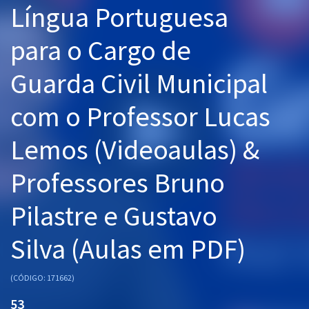
Língua Portuguesa
Pós
para o Cargo de
Graduação
Guarda Civil Municipal
OAB
com o Professor Lucas
Mentorias
Lemos (Videoaulas) &
Questões grátis
Conteúdo gratuito
Professores Bruno
Blog
Pilastre e Gustavo
Aprovados
Silva (Aulas em PDF)
Atendimento
(CÓDIGO: 171662)
53