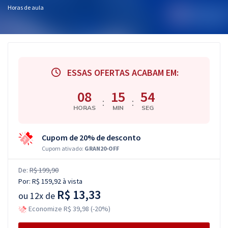
Horas de aula
ESSAS OFERTAS ACABAM EM:
08
15
53
:
:
HORAS
MIN
SEG
Cupom de 20% de desconto
Cupom ativado:
GRAN20-OFF
De:
R$ 199,90
Por:
R$ 159,92
à vista
R$ 13,33
ou
12x de
Economize R$ 39,98 (-20%)