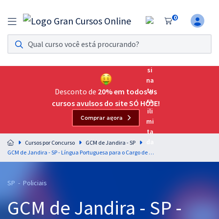
0
Assinatura Ilimitada 11
Acesso a todos os cursos. Teste grátis por 7 dias!
Assinatura OAB Até Passar
Acesso ilimitado a toda preparação para o Exame da
Desconto de
20% em todos os
Ordem, até você passar!
cursos avulsos do site SÓ HOJE!
Comprar agora
Residências Multiprofissionais
Preparação completa e intensiva para as principais
Cursos por Concurso
GCM de Jandira - SP
residências em saúde do Brasil
GCM de Jandira - SP - Língua Portuguesa para o Cargo de Guarda Civil Municipal com o Professor Lucas Lemos (Videoaulas) & Professores Bruno Pilastre e Gustavo Silva (Aulas em PDF)
Concursos
SP - Policiais
Assinatura Ilimitada
GCM de Jandira - SP -
Cursos 20% OFF