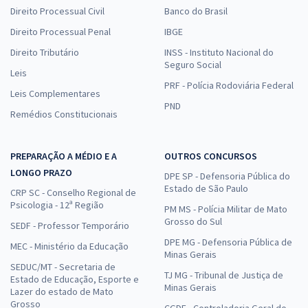
Direito Processual Civil
Banco do Brasil
Direito Processual Penal
IBGE
Direito Tributário
INSS - Instituto Nacional do
Seguro Social
Leis
PRF - Polícia Rodoviária Federal
Leis Complementares
PND
Remédios Constitucionais
PREPARAÇÃO A MÉDIO E A
OUTROS CONCURSOS
LONGO PRAZO
DPE SP - Defensoria Pública do
Estado de São Paulo
CRP SC - Conselho Regional de
Psicologia - 12ª Região
PM MS - Polícia Militar de Mato
Grosso do Sul
SEDF - Professor Temporário
DPE MG - Defensoria Pública de
MEC - Ministério da Educação
Minas Gerais
SEDUC/MT - Secretaria de
TJ MG - Tribunal de Justiça de
Estado de Educação, Esporte e
Minas Gerais
Lazer do estado de Mato
Grosso