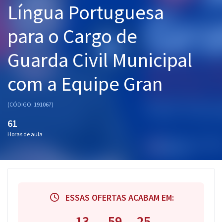
Língua Portuguesa
Pós
para o Cargo de
Graduação
Guarda Civil Municipal
OAB
com a Equipe Gran
Mentorias
Questões grátis
(CÓDIGO: 191067)
61
Conteúdo gratuito
Horas de aula
Blog
Aprovados
Atendimento
ESSAS OFERTAS ACABAM EM:
13
59
24