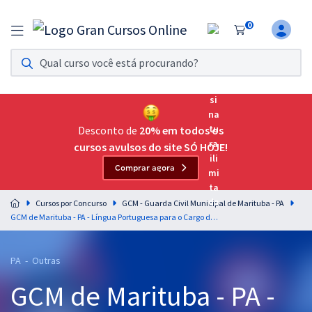
0
Assinatura Ilimitada 11
Acesso a todos os cursos. Teste grátis por 7 dias!
Assinatura OAB Até Passar
Acesso ilimitado a toda preparação para o Exame da
Desconto de
20% em todos os
Ordem, até você passar!
cursos avulsos do site SÓ HOJE!
Comprar agora
Residências Multiprofissionais
Preparação completa e intensiva para as principais
Cursos por Concurso
GCM - Guarda Civil Municipal de Marituba - PA
residências em saúde do Brasil
GCM de Marituba - PA - Língua Portuguesa para o Cargo de Guarda Civil Municipal com a Equipe Gran
Concursos
PA - Outras
Assinatura Ilimitada
GCM de Marituba - PA -
Cursos 20% OFF