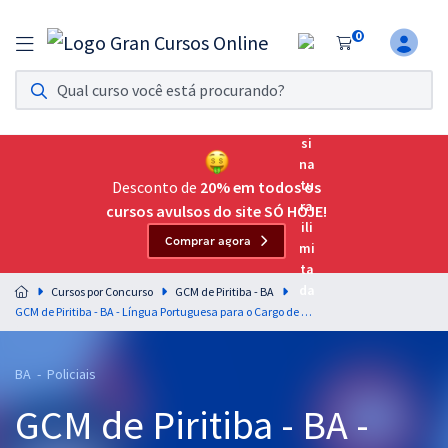
0
Assinatura Ilimitada 11
Acesso a todos os cursos. Teste grátis por 7 dias!
Assinatura OAB Até Passar
Acesso ilimitado a toda preparação para o Exame da
Desconto de
20% em todos os
Ordem, até você passar!
cursos avulsos do site SÓ HOJE!
Comprar agora
Residências Multiprofissionais
Preparação completa e intensiva para as principais
Cursos por Concurso
GCM de Piritiba - BA
residências em saúde do Brasil
GCM de Piritiba - BA - Língua Portuguesa para o Cargo de Guarda Civil Municipal com a Professora Letícia Bastos
Concursos
BA - Policiais
Assinatura Ilimitada
GCM de Piritiba - BA -
Cursos 20% OFF