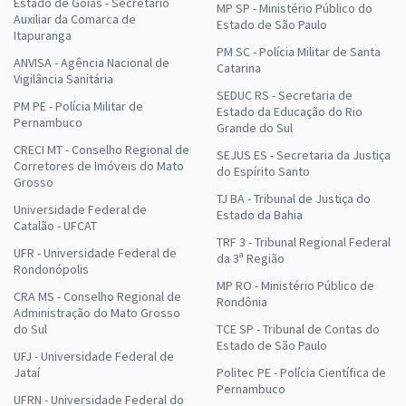
Estado de Goiás - Secretário
MP SP - Ministério Público do
Auxiliar da Comarca de
Estado de São Paulo
Itapuranga
PM SC - Polícia Militar de Santa
ANVISA - Agência Nacional de
Catarina
Vigilância Sanitária
SEDUC RS - Secretaria de
PM PE - Polícia Militar de
Estado da Educação do Rio
Pernambuco
Grande do Sul
CRECI MT - Conselho Regional de
SEJUS ES - Secretaria da Justiça
Corretores de Imóveis do Mato
do Espírito Santo
Grosso
TJ BA - Tribunal de Justiça do
Universidade Federal de
Estado da Bahia
Catalão - UFCAT
TRF 3 - Tribunal Regional Federal
UFR - Universidade Federal de
da 3ª Região
Rondonópolis
MP RO - Ministério Público de
CRA MS - Conselho Regional de
Rondônia
Administração do Mato Grosso
do Sul
TCE SP - Tribunal de Contas do
Estado de São Paulo
UFJ - Universidade Federal de
Jataí
Politec PE - Polícia Científica de
Pernambuco
UFRN - Universidade Federal do