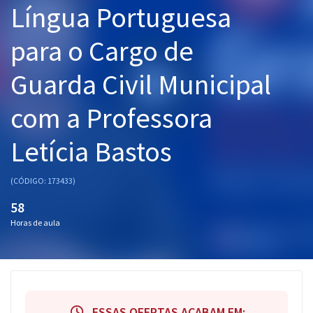
Língua Portuguesa
Pós
para o Cargo de
Graduação
Guarda Civil Municipal
OAB
com a Professora
Mentorias
Letícia Bastos
Questões grátis
Conteúdo gratuito
(CÓDIGO: 173433)
Blog
58
Horas de aula
Aprovados
Atendimento
ESSAS OFERTAS ACABAM EM: