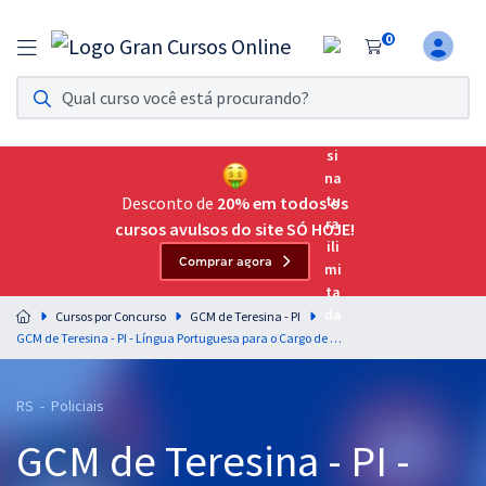
0
Assinatura Ilimitada 11
Acesso a todos os cursos. Teste grátis por 7 dias!
Assinatura OAB Até Passar
Acesso ilimitado a toda preparação para o Exame da
Desconto de
20% em todos os
Ordem, até você passar!
cursos avulsos do site SÓ HOJE!
Comprar agora
Residências Multiprofissionais
Preparação completa e intensiva para as principais
Cursos por Concurso
GCM de Teresina - PI
residências em saúde do Brasil
GCM de Teresina - PI - Língua Portuguesa para o Cargo de Guarda Civil Municipal com a Equipe Gran (Pós-Edital)
Concursos
RS - Policiais
Assinatura Ilimitada
GCM de Teresina - PI -
Cursos 20% OFF