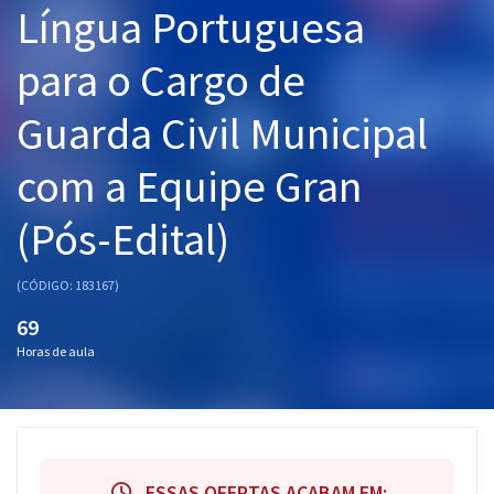
Língua Portuguesa
Pós
para o Cargo de
Graduação
Guarda Civil Municipal
OAB
com a Equipe Gran
Mentorias
(Pós-Edital)
Questões grátis
Conteúdo gratuito
(CÓDIGO: 183167)
Blog
69
Horas de aula
Aprovados
Atendimento
ESSAS OFERTAS ACABAM EM: