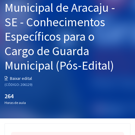
Municipal de Aracaju -
Pós
SE - Conhecimentos
Graduação
Específicos para o
OAB
Cargo de Guarda
Mentorias
Municipal (Pós-Edital)
Questões grátis
Conteúdo gratuito
Baixar edital
(CÓDIGO: 206129)
Blog
264
Aprovados
Horas de aula
Atendimento