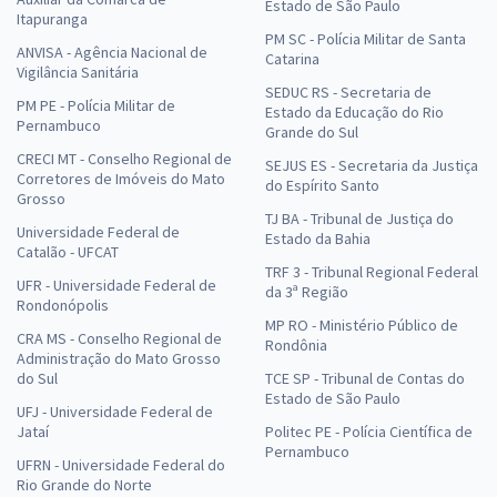
Estado de São Paulo
Itapuranga
PM SC - Polícia Militar de Santa
ANVISA - Agência Nacional de
Catarina
Vigilância Sanitária
SEDUC RS - Secretaria de
PM PE - Polícia Militar de
Estado da Educação do Rio
Pernambuco
Grande do Sul
CRECI MT - Conselho Regional de
SEJUS ES - Secretaria da Justiça
Corretores de Imóveis do Mato
do Espírito Santo
Grosso
TJ BA - Tribunal de Justiça do
Universidade Federal de
Estado da Bahia
Catalão - UFCAT
TRF 3 - Tribunal Regional Federal
UFR - Universidade Federal de
da 3ª Região
Rondonópolis
MP RO - Ministério Público de
CRA MS - Conselho Regional de
Rondônia
Administração do Mato Grosso
do Sul
TCE SP - Tribunal de Contas do
Estado de São Paulo
UFJ - Universidade Federal de
Jataí
Politec PE - Polícia Científica de
Pernambuco
UFRN - Universidade Federal do
Rio Grande do Norte