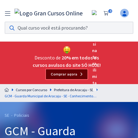
0
Assinatura Ilimitada 11
Acesso a todos os cursos. Teste grátis por 7 dias!
Assinatura OAB Até Passar
Acesso ilimitado a toda preparação para o Exame da
Desconto de
20% em todos os
Ordem, até você passar!
cursos avulsos do site SÓ HOJE!
Comprar agora
Residências Multiprofissionais
Preparação completa e intensiva para as principais
Cursos por Concurso
Prefeitura de Aracaju - SE
residências em saúde do Brasil
GCM - Guarda Municipal de Aracaju - SE - Conhecimentos Específicos para o Cargo de Guarda Municipal (Pós-Edital)
Concursos
SE - Policiais
Assinatura Ilimitada
GCM - Guarda
Cursos 20% OFF