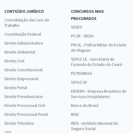
CONTEÚDO JURÍDICO
CONCURSOS MAIS
PROCURADOS
Consolidação das Leis do
Trabalho
SEDES
Constituição Federal
PC DF - DELTA
Direito Administrativo
PM AL - Polícia Militar do Estado
de Alagoas
Direito Ambiental
SEFAZ CE - Secretaria da
Direito Civil
Fazenda do Estado do Ceará
Direito Constitucional
PETROBRAS
Direito Empresarial
SEFAZ DF
Direito Penal
EBSERH - Empresa Brasileira de
Direito Previdenciário
Serviços Hospitalares
Direito Processual Civil
Banco do Brasil
Direito Processual Penal
IBGE
Direito Tributário
INSS - Instituto Nacional do
Seguro Social
Leis