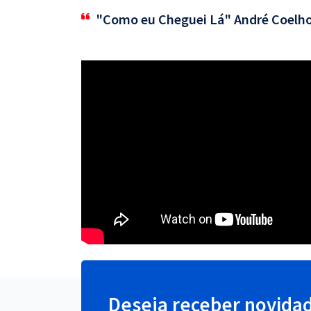
"Como eu Cheguei Lá" André Coelh
Deseja receber novida