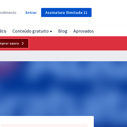
Assinatura
Ilimitada
11
endimento
Entrar
átis
Conteúdo gratuito
Blog
Aprovados
mprar agora