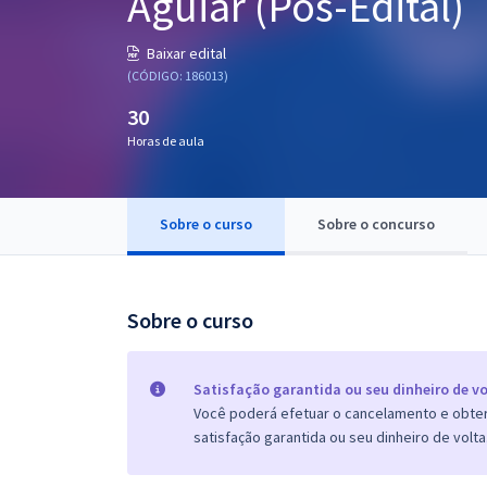
Aguiar (Pós-Edital)
Pós
Baixar edital
Graduação
(CÓDIGO: 186013)
30
OAB
Horas de aula
Mentorias
Sobre o curso
Sobre o concurso
Questões grátis
Conteúdo gratuito
Blog
Sobre o curso
Aprovados
Satisfação garantida ou seu dinheiro de vo
Você poderá efetuar o cancelamento e obter 
Atendimento
satisfação garantida ou seu dinheiro de volta