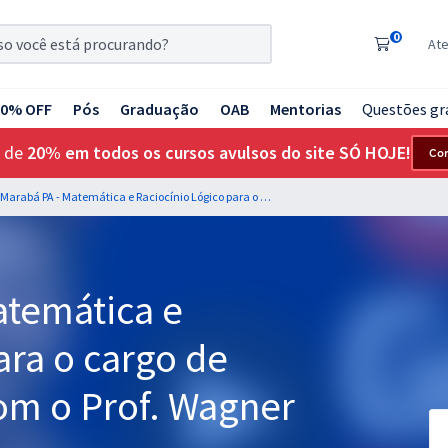
0
At
20% OFF
Pós
Graduação
OAB
Mentorias
Questões gr
 de
20% em todos os cursos avulsos do site SÓ HOJE!
Co
GCM Marabá PA - Matemática e Raciocínio Lógico para o cargo de Guarda Municipal com o Prof. Wagner Aguiar (Pós-Edital)
temática e
ara o cargo de
om o Prof. Wagner