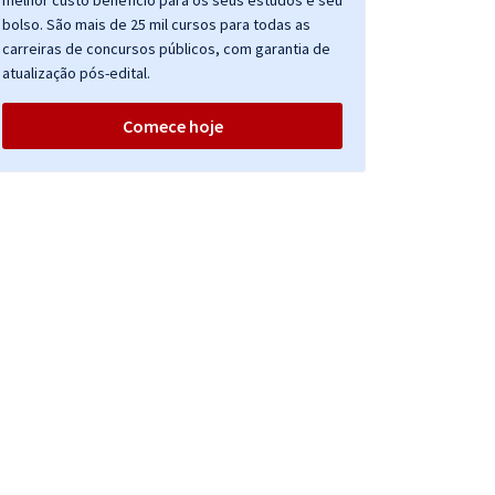
melhor custo benefício para os seus estudos e seu
bolso. São mais de 25 mil cursos para todas as
carreiras de concursos públicos, com garantia de
atualização pós-edital.
Comece hoje