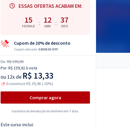
ESSAS OFERTAS ACABAM EM:
15
12
35
:
:
HORAS
MIN
SEG
Cupom de 20% de desconto
Cupom ativado:
GRAN20-OFF
De:
R$ 199,90
Por:
R$ 159,92
à vista
R$ 13,33
ou
12x de
Economize R$ 39,98 (-20%)
Comprar agora
Garantia de devolução do dinheiro em 7 dias.
Este curso inclui: