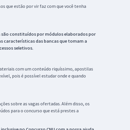
s que estão por vir faz com que você tenha
s são constituídos por módulos elaborados por
s características das bancas que tomam a
essos seletivos.
materiais com um conteúdo riquíssimo, apostilas
xível, pois é possível estudar onde e quando
ações sobre as vagas ofertadas. Além disso, os
údos para o concurso que está prestes a
 inclusive no
Concurso CNU
com a nossa ajuda.