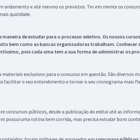
 em andamento e até mesmo os previstos. Ter em mente os concurso
ais qualidade.
 maneira de estudar para o processo seletivo. Os nossos curso
uito bem como as bancas organizadoras trabalham. Conhecer a
tíssimo, pois cada uma tem a sua forma de administrar os proc
 a materiais exclusivos para o concurso em questão. São diversos 
a facilitar o seu entendimento e tornar o seu cronograma mais fle
re concursos públicos, desde a publicação do edital até as inform
em possui uma rotina bem corrida, mas precisa estudar bons conte
 conteúdos: foram milhares de aprovados em
concursos públicos,