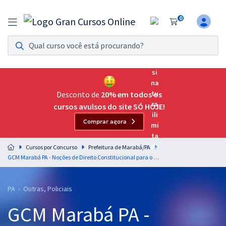
0
Assinatura Ilimitada 11
Acesso a todos os cursos. Teste grátis por 7 dias!
Assinatura OAB Até Passar
Acesso ilimitado a toda preparação para o Exame da
Desconto de
20% em todos os
Ordem, até você passar!
cursos avulsos do site SÓ HOJE!
Comprar agora
Residências Multiprofissionais
Preparação completa e intensiva para as principais
Cursos por Concurso
Prefeitura de Marabá/PA
residências em saúde do Brasil
GCM Marabá PA - Noções de Direito Constitucional para o Cargo de Guarda Municipal com o Prof. Aragonê Fernandes (Pós-Edital)
Concursos
PA - Outras, Policiais
Assinatura Ilimitada
GCM Marabá PA -
Cursos 20% OFF