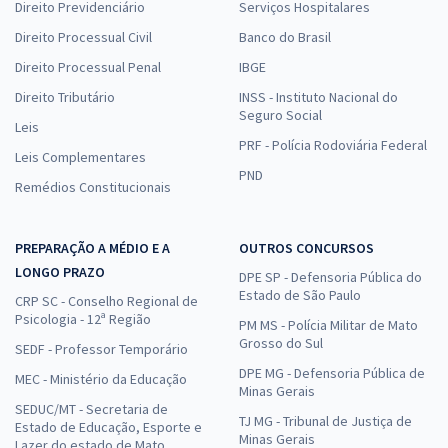
Direito Previdenciário
Serviços Hospitalares
Direito Processual Civil
Banco do Brasil
Direito Processual Penal
IBGE
Direito Tributário
INSS - Instituto Nacional do
Seguro Social
Leis
PRF - Polícia Rodoviária Federal
Leis Complementares
PND
Remédios Constitucionais
PREPARAÇÃO A MÉDIO E A
OUTROS CONCURSOS
LONGO PRAZO
DPE SP - Defensoria Pública do
Estado de São Paulo
CRP SC - Conselho Regional de
Psicologia - 12ª Região
PM MS - Polícia Militar de Mato
Grosso do Sul
SEDF - Professor Temporário
DPE MG - Defensoria Pública de
MEC - Ministério da Educação
Minas Gerais
SEDUC/MT - Secretaria de
TJ MG - Tribunal de Justiça de
Estado de Educação, Esporte e
Minas Gerais
Lazer do estado de Mato