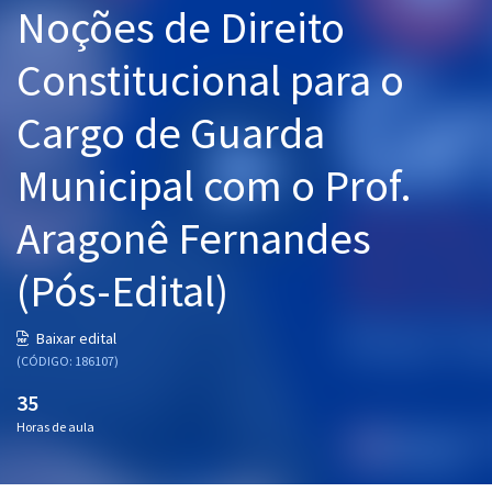
Noções de Direito
Pós
Constitucional para o
Graduação
Cargo de Guarda
OAB
Municipal com o Prof.
Mentorias
Aragonê Fernandes
Questões grátis
Conteúdo gratuito
(Pós-Edital)
Blog
Baixar edital
Aprovados
(CÓDIGO: 186107)
35
Atendimento
Horas de aula