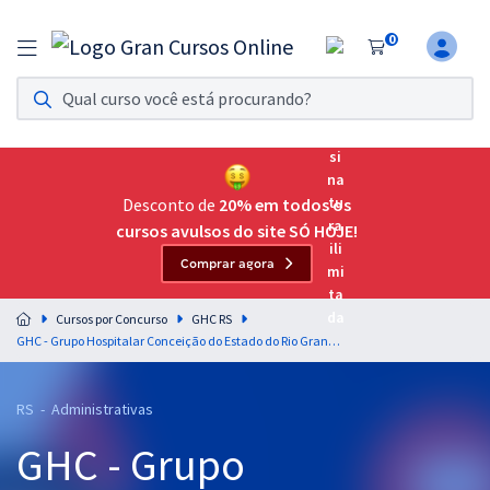
0
Assinatura Ilimitada 11
Acesso a todos os cursos. Teste grátis por 7 dias!
Assinatura OAB Até Passar
Acesso ilimitado a toda preparação para o Exame da
Desconto de
20% em todos os
Ordem, até você passar!
cursos avulsos do site SÓ HOJE!
Comprar agora
Residências Multiprofissionais
Preparação completa e intensiva para as principais
Cursos por Concurso
GHC RS
residências em saúde do Brasil
GHC - Grupo Hospitalar Conceição do Estado do Rio Grande do Sul - Informática para o Cargo Auxiliar Administrativo - Professor: Leonardo Vasconcelos
Concursos
RS - Administrativas
Assinatura Ilimitada
GHC - Grupo
Cursos 20% OFF