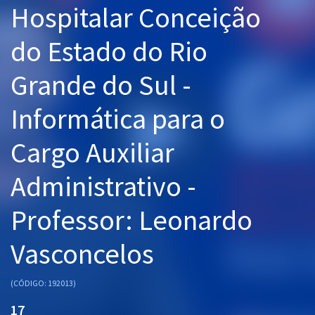
Hospitalar Conceição
Pós
do Estado do Rio
Graduação
Grande do Sul -
OAB
Informática para o
Mentorias
Cargo Auxiliar
Questões grátis
Conteúdo gratuito
Administrativo -
Blog
Professor: Leonardo
Aprovados
Vasconcelos
Atendimento
(CÓDIGO: 192013)
17