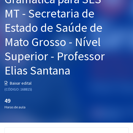
Pós
MT - Secretaria de
Graduação
Estado de Saúde de
OAB
Mato Grosso - Nível
Mentorias
Superior - Professor
Questões grátis
Elias Santana
Conteúdo gratuito
Baixar edital
Blog
(CÓDIGO: 168815)
Aprovados
49
Horas de aula
Atendimento