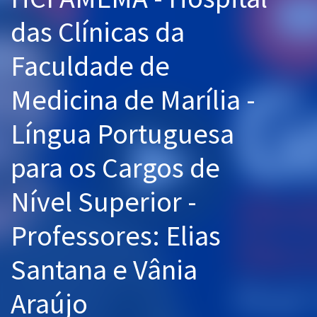
Pós
das Clínicas da
Graduação
Faculdade de
OAB
Medicina de Marília -
Mentorias
Língua Portuguesa
Questões grátis
para os Cargos de
Conteúdo gratuito
Nível Superior -
Blog
Professores: Elias
Aprovados
Santana e Vânia
Atendimento
Araújo