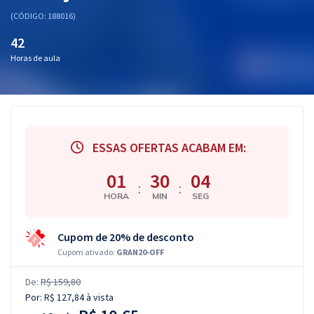
(CÓDIGO: 188016)
42
Horas de aula
ESSAS OFERTAS ACABAM EM:
01
30
03
:
:
HORA
MIN
SEG
Cupom de 20% de desconto
Cupom ativado:
GRAN20-OFF
De:
R$ 159,80
Por:
R$ 127,84
à vista