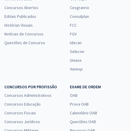
Concursos Abertos
Cesgranrio
Editais Publicados
Consulplan
Histórias Visuais
FCC
Notícias de Concursos
FGV
Questões de Concurso
Idecan
Selecon
Uniase
Vunesp
CONCURSOS POR PROFISSÃO
EXAME DE ORDEM
Concursos Administrativos
OAB
Concursos Educação
Prova OAB
Concursos Fiscais
Calendário OAB
Concursos Jurídicos
Questões OAB
Concursos Militares
Recursos OAB