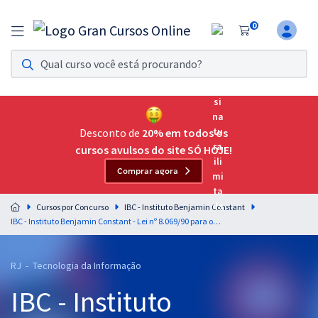
0
Assinatura Ilimitada 11
Acesso a todos os cursos. Teste grátis por 7 dias!
Assinatura OAB Até Passar
Acesso ilimitado a toda preparação para o Exame da
Desconto de
20% em todos os
Ordem, até você passar!
cursos avulsos do site SÓ HOJE!
Comprar agora
Residências Multiprofissionais
Preparação completa e intensiva para as principais
Cursos por Concurso
IBC - Instituto Benjamin Constant
residências em saúde do Brasil
IBC - Instituto Benjamin Constant - Lei nº 8.069/90 para os Cargos de Nível Médio - Professor: Eduardo Galante (Pré-edital)
Concursos
RJ - Tecnologia da Informação
Assinatura Ilimitada
IBC - Instituto
Cursos 20% OFF