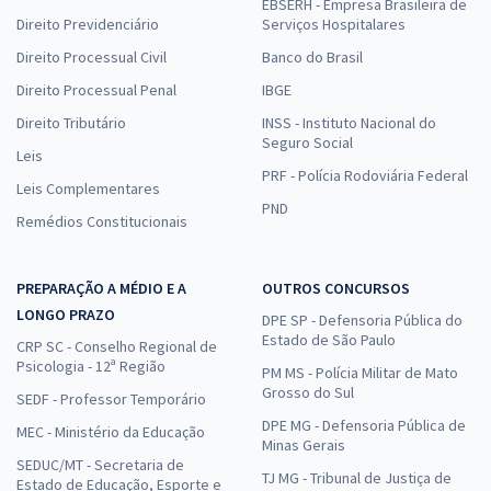
EBSERH - Empresa Brasileira de
Direito Previdenciário
Serviços Hospitalares
Direito Processual Civil
Banco do Brasil
Direito Processual Penal
IBGE
Direito Tributário
INSS - Instituto Nacional do
Seguro Social
Leis
PRF - Polícia Rodoviária Federal
Leis Complementares
PND
Remédios Constitucionais
PREPARAÇÃO A MÉDIO E A
OUTROS CONCURSOS
LONGO PRAZO
DPE SP - Defensoria Pública do
Estado de São Paulo
CRP SC - Conselho Regional de
Psicologia - 12ª Região
PM MS - Polícia Militar de Mato
Grosso do Sul
SEDF - Professor Temporário
DPE MG - Defensoria Pública de
MEC - Ministério da Educação
Minas Gerais
SEDUC/MT - Secretaria de
TJ MG - Tribunal de Justiça de
Estado de Educação, Esporte e