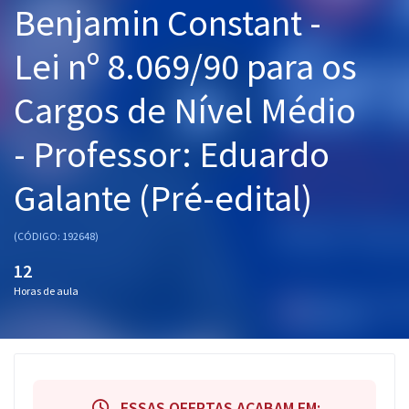
Benjamin Constant -
Pós
Lei nº 8.069/90 para os
Graduação
Cargos de Nível Médio
OAB
- Professor: Eduardo
Mentorias
Galante (Pré-edital)
Questões grátis
Conteúdo gratuito
(CÓDIGO: 192648)
Blog
12
Horas de aula
Aprovados
Atendimento
ESSAS OFERTAS ACABAM EM: