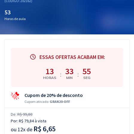
(CÓDIGO: 202162)
53
Horas de aula
ESSAS OFERTAS ACABAM EM:
13
33
55
:
:
HORAS
MIN
SEG
Cupom de 20% de desconto
Cupom ativado:
GRAN20-OFF
De:
R$ 99,80
Por:
R$ 79,84
à vista
R$ 6,65
ou
12x de