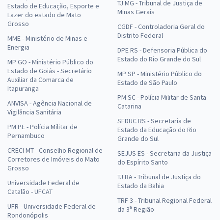
TJ MG - Tribunal de Justiça de
Estado de Educação, Esporte e
Minas Gerais
Lazer do estado de Mato
Grosso
CGDF - Controladoria Geral do
Distrito Federal
MME - Ministério de Minas e
Energia
DPE RS - Defensoria Pública do
Estado do Rio Grande do Sul
MP GO - Ministério Público do
Estado de Goiás - Secretário
MP SP - Ministério Público do
Auxiliar da Comarca de
Estado de São Paulo
Itapuranga
PM SC - Polícia Militar de Santa
ANVISA - Agência Nacional de
Catarina
Vigilância Sanitária
SEDUC RS - Secretaria de
PM PE - Polícia Militar de
Estado da Educação do Rio
Pernambuco
Grande do Sul
CRECI MT - Conselho Regional de
SEJUS ES - Secretaria da Justiça
Corretores de Imóveis do Mato
do Espírito Santo
Grosso
TJ BA - Tribunal de Justiça do
Universidade Federal de
Estado da Bahia
Catalão - UFCAT
TRF 3 - Tribunal Regional Federal
UFR - Universidade Federal de
da 3ª Região
Rondonópolis