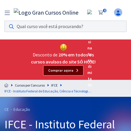
0
Assinatura Ilimitada 11
Acesso a todos os cursos. Teste grátis por 7 dias!
Assinatura OAB Até Passar
Acesso ilimitado a toda preparação para o Exame da
Desconto de
20% em todos os
Ordem, até você passar!
cursos avulsos do site SÓ HOJE!
Comprar agora
Residências Multiprofissionais
Preparação completa e intensiva para as principais
Cursos por Concurso
IFCE
residências em saúde do Brasil
IFCE - Instituto Federal de Educação, Ciência e Tecnologia do Ceará - Língua Portuguesa para Todas as Áreas e Subáreas de Técnico-Administrativos em Educação - Professores: Lucas Lemos e Elias Santana
Concursos
CE - Educação
Assinatura Ilimitada
IFCE - Instituto Federal
Cursos 20% OFF