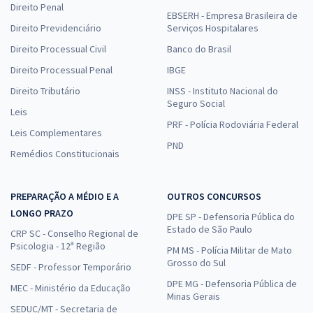
Direito Penal
EBSERH - Empresa Brasileira de
Direito Previdenciário
Serviços Hospitalares
Direito Processual Civil
Banco do Brasil
Direito Processual Penal
IBGE
Direito Tributário
INSS - Instituto Nacional do
Seguro Social
Leis
PRF - Polícia Rodoviária Federal
Leis Complementares
PND
Remédios Constitucionais
PREPARAÇÃO A MÉDIO E A
OUTROS CONCURSOS
LONGO PRAZO
DPE SP - Defensoria Pública do
Estado de São Paulo
CRP SC - Conselho Regional de
Psicologia - 12ª Região
PM MS - Polícia Militar de Mato
Grosso do Sul
SEDF - Professor Temporário
DPE MG - Defensoria Pública de
MEC - Ministério da Educação
Minas Gerais
SEDUC/MT - Secretaria de