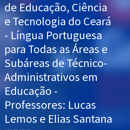
de Educação, Ciência
Pós
e Tecnologia do Ceará
Graduação
- Língua Portuguesa
OAB
para Todas as Áreas e
Mentorias
Subáreas de Técnico-
Questões grátis
Conteúdo gratuito
Administrativos em
Blog
Educação -
Aprovados
Professores: Lucas
Atendimento
Lemos e Elias Santana