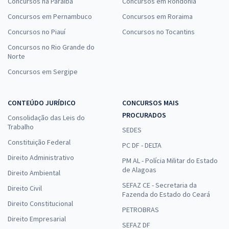
Concursos na Paraíba
Concursos em Rondônia
Concursos em Pernambuco
Concursos em Roraima
Concursos no Piauí
Concursos no Tocantins
Concursos no Rio Grande do
Norte
Concursos em Sergipe
CONTEÚDO JURÍDICO
CONCURSOS MAIS
PROCURADOS
Consolidação das Leis do
Trabalho
SEDES
Constituição Federal
PC DF - DELTA
Direito Administrativo
PM AL - Polícia Militar do Estado
de Alagoas
Direito Ambiental
SEFAZ CE - Secretaria da
Direito Civil
Fazenda do Estado do Ceará
Direito Constitucional
PETROBRAS
Direito Empresarial
SEFAZ DF