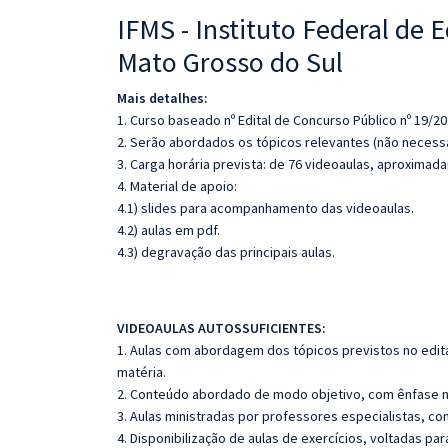
IFMS - Instituto Federal de 
Mato Grosso do Sul
Mais detalhes:
1. Curso baseado nº Edital de Concurso Público nº 19/2
2. Serão abordados os tópicos relevantes (não necessa
3. Carga horária prevista: de 76 videoaulas, aproximad
4. Material de apoio:
4.1) slides para acompanhamento das videoaulas.
4.2) aulas em pdf.
4.3) degravação das principais aulas.
VIDEOAULAS AUTOSSUFICIENTES:
1. Aulas com abordagem dos tópicos previstos no edita
matéria.
2. Conteúdo abordado de modo objetivo, com ênfase n
3. Aulas ministradas por professores especialistas, co
4. Disponibilização de aulas de exercícios, voltadas pa