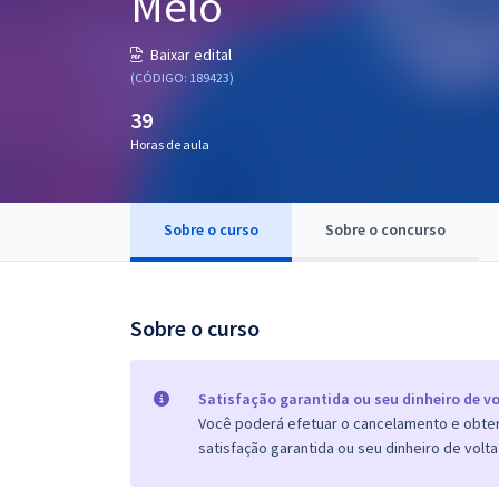
Melo
Pós
Baixar edital
Graduação
(CÓDIGO: 189423)
39
OAB
Horas de aula
Mentorias
Sobre o curso
Sobre o concurso
Questões grátis
Conteúdo gratuito
Blog
Sobre o curso
Aprovados
Satisfação garantida ou seu dinheiro de vo
Você poderá efetuar o cancelamento e obter 
Atendimento
satisfação garantida ou seu dinheiro de volta