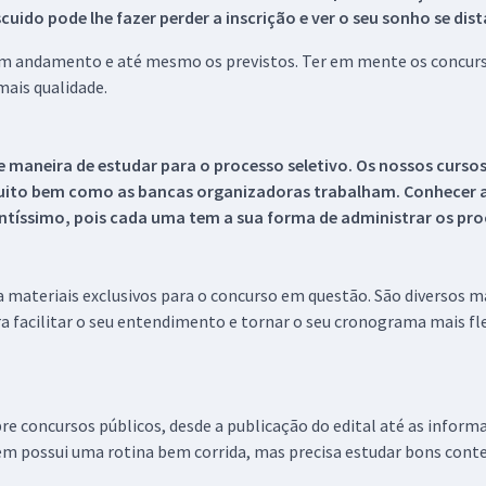
ido pode lhe fazer perder a inscrição e ver o seu sonho se dis
 em andamento e até mesmo os previstos. Ter em mente os concurso
ais qualidade.
 maneira de estudar para o processo seletivo. Os nossos curso
uito bem como as bancas organizadoras trabalham. Conhecer a
tíssimo, pois cada uma tem a sua forma de administrar os proc
 a materiais exclusivos para o concurso em questão. São diversos 
a facilitar o seu entendimento e tornar o seu cronograma mais fle
re concursos públicos, desde a publicação do edital até as inform
em possui uma rotina bem corrida, mas precisa estudar bons conte