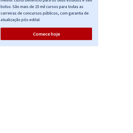
melhor custo benefício para os seus estudos e seu
bolso. São mais de 25 mil cursos para todas as
carreiras de concursos públicos, com garantia de
atualização pós-edital.
Comece hoje