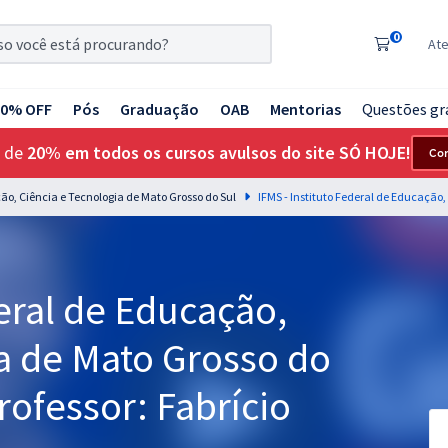
0
At
20% OFF
Pós
Graduação
OAB
Mentorias
Questões gr
 de
20% em todos os cursos avulsos do site SÓ HOJE!
Co
ção, Ciência e Tecnologia de Mato Grosso do Sul
deral de Educação,
a de Mato Grosso do
Professor: Fabrício