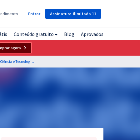
Assinatura
Ilimitada
11
endimento
Entrar
átis
Conteúdo gratuito
Blog
Aprovados
mprar agora
IFMS - Instituto Federal de Educação, Ciência e Tecnologia de Mato Grosso do Sul - Informática - Professor: Fabrício Melo