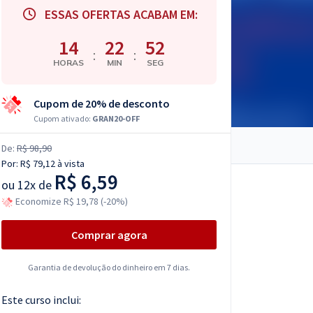
ESSAS OFERTAS ACABAM EM:
14
22
51
:
:
HORAS
MIN
SEG
Cupom de 20% de desconto
Cupom ativado:
GRAN20-OFF
De:
R$ 98,90
Por:
R$ 79,12
à vista
R$ 6,59
ou
12x de
Economize R$ 19,78 (-20%)
Comprar agora
Garantia de devolução do dinheiro em 7 dias.
Este curso inclui: