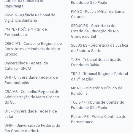
Auxiliar da Comarca de
Estado de São Paulo
Itapuranga
PM SC - Polícia Militar de Santa
ANVISA - Agência Nacional de
Catarina
Vigilância Sanitária
SEDUC RS - Secretaria de
PM PE - Polícia Militar de
Estado da Educação do Rio
Pernambuco
Grande do Sul
CRECI MT - Conselho Regional de
SEJUS ES - Secretaria da Justiça
Corretores de Imóveis do Mato
do Espírito Santo
Grosso
TJ BA - Tribunal de Justiça do
Universidade Federal de
Estado da Bahia
Catalão - UFCAT
TRF 3 - Tribunal Regional Federal
UFR - Universidade Federal de
da 3ª Região
Rondonópolis
MP RO - Ministério Público de
CRA MS - Conselho Regional de
Rondônia
Administração do Mato Grosso
do Sul
TCE SP - Tribunal de Contas do
Estado de São Paulo
UFJ - Universidade Federal de
Jataí
Politec PE - Polícia Científica de
Pernambuco
UFRN - Universidade Federal do
Rio Grande do Norte