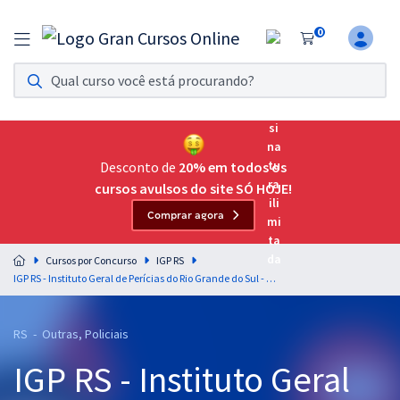
0
Assinatura Ilimitada 11
Acesso a todos os cursos. Teste grátis por 7 dias!
Assinatura OAB Até Passar
Acesso ilimitado a toda preparação para o Exame da
Desconto de
20% em todos os
Ordem, até você passar!
cursos avulsos do site SÓ HOJE!
Comprar agora
Residências Multiprofissionais
Preparação completa e intensiva para as principais
Cursos por Concurso
IGP RS
residências em saúde do Brasil
IGP RS - Instituto Geral de Perícias do Rio Grande do Sul - Medicina Legal para Todos os Cargos de Perito Criminal - Professor: Francisco Helmer
Concursos
RS - Outras, Policiais
Assinatura Ilimitada
IGP RS - Instituto Geral
Cursos 20% OFF