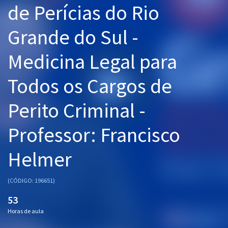
de Perícias do Rio
Pós
Grande do Sul -
Graduação
Medicina Legal para
OAB
Todos os Cargos de
Mentorias
Perito Criminal -
Questões grátis
Conteúdo gratuito
Professor: Francisco
Blog
Helmer
Aprovados
(CÓDIGO: 196651)
Atendimento
53
Horas de aula