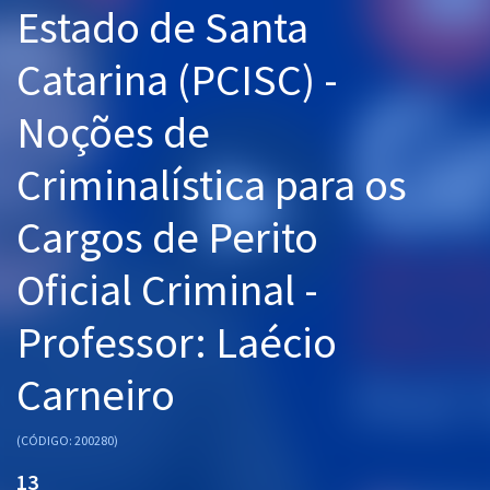
Estado de Santa
Pós
Catarina (PCISC) -
Graduação
Noções de
OAB
Criminalística para os
Mentorias
Cargos de Perito
Questões grátis
Conteúdo gratuito
Oficial Criminal -
Blog
Professor: Laécio
Aprovados
Carneiro
Atendimento
(CÓDIGO: 200280)
13