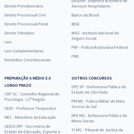
EBSERH - Empresa Brasileira de
Direito Previdenciário
Serviços Hospitalares
Direito Processual Civil
Banco do Brasil
Direito Processual Penal
IBGE
Direito Tributário
INSS - Instituto Nacional do
Seguro Social
Leis
PRF - Polícia Rodoviária Federal
Leis Complementares
PND
Remédios Constitucionais
PREPARAÇÃO A MÉDIO E A
OUTROS CONCURSOS
LONGO PRAZO
DPE SP - Defensoria Pública do
Estado de São Paulo
CRP SC - Conselho Regional de
Psicologia - 12ª Região
PM MS - Polícia Militar de Mato
Grosso do Sul
SEDF - Professor Temporário
DPE MG - Defensoria Pública de
MEC - Ministério da Educação
Minas Gerais
SEDUC/MT - Secretaria de
TJ MG - Tribunal de Justiça de
Estado de Educação, Esporte e