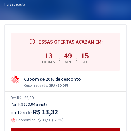
Horas de aula
ESSAS OFERTAS ACABAM EM:
13
49
14
:
:
HORAS
MIN
SEG
Cupom de 20% de desconto
Cupom ativado:
GRAN20-OFF
De:
R$ 199,80
Por:
R$ 159,84
à vista
R$ 13,32
ou
12x de
Economize R$ 39,96 (-20%)