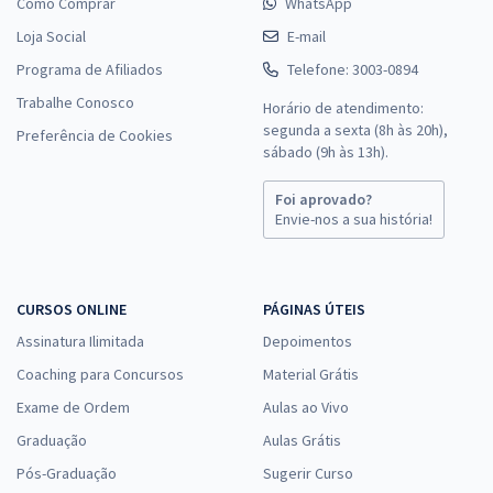
Como Comprar
WhatsApp
Loja Social
E-mail
Programa de Afiliados
Telefone: 3003-0894
Trabalhe Conosco
Horário de atendimento:
segunda a sexta (8h às 20h),
Preferência de Cookies
sábado (9h às 13h).
Foi aprovado?
Envie-nos a sua história!
CURSOS ONLINE
PÁGINAS ÚTEIS
Assinatura Ilimitada
Depoimentos
Coaching para Concursos
Material Grátis
Exame de Ordem
Aulas ao Vivo
Graduação
Aulas Grátis
Pós-Graduação
Sugerir Curso