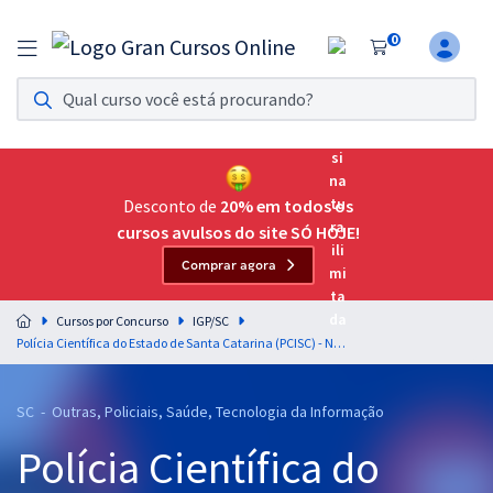
0
Assinatura Ilimitada 11
Acesso a todos os cursos. Teste grátis por 7 dias!
Assinatura OAB Até Passar
Acesso ilimitado a toda preparação para o Exame da
Desconto de
20% em todos os
Ordem, até você passar!
cursos avulsos do site SÓ HOJE!
Comprar agora
Residências Multiprofissionais
Preparação completa e intensiva para as principais
Cursos por Concurso
IGP/SC
residências em saúde do Brasil
Polícia Científica do Estado de Santa Catarina (PCISC) - Noções de Criminalística para os Cargos de Perito Oficial Criminal - Professor: Laécio Carneiro
Concursos
SC - Outras, Policiais, Saúde, Tecnologia da Informação
Assinatura Ilimitada
Polícia Científica do
Cursos 20% OFF