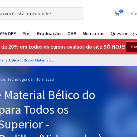
0
At
20% OFF
Pós
Graduação
OAB
Mentorias
Questões gr
 de
20% em todos os cursos avulsos do site SÓ HOJE!
Co
IMBEL - Indústria de Material Bélico do Brasil - Matemática para Todos os Empregos de Nível Superior - Professor: Josimar Padilha (Videoaulas) & Thiago Cardoso (Aulas em PDF)
aúde, Tecnologia da Informação
 Material Bélico do
 para Todos os
Superior -