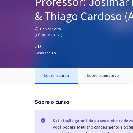
Professor: Josimar 
Pós
& Thiago Cardoso (
Graduação
Baixar edital
OAB
(CÓDIGO: 206340)
20
Mentorias
Horas de aula
Questões grátis
Conteúdo gratuito
Sobre o curso
Sobre o concurso
Blog
Aprovados
Sobre o curso
Atendimento
Satisfação garantida ou seu dinheiro de vo
Você poderá efetuar o cancelamento e obter 