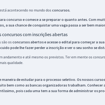
ue está acontecendo no mundo dos
concursos.
ara concurso e comece a se preparar o quanto antes. Com muita
os, a sua chance de conquistar uma vaga passa a ser bem maior
os concursos com inscrições abertas
s são os
concursos abertos e acesse o edital para começar a sua
ido pode lhe fazer perder a inscrição e ver o seu sonho se dis
 em andamento e até mesmo os previstos. Ter em mente os concurso
ais qualidade.
 maneira de estudar para o processo seletivo. Os nossos curso
uito bem como as bancas organizadoras trabalham. Conhecer a
tíssimo, pois cada uma tem a sua forma de administrar os proc