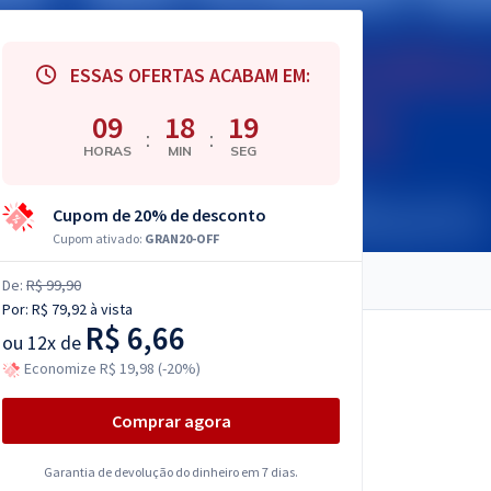
ESSAS OFERTAS ACABAM EM:
09
18
18
:
:
HORAS
MIN
SEG
Cupom de 20% de desconto
Cupom ativado:
GRAN20-OFF
De:
R$ 99,90
Por:
R$ 79,92
à vista
R$ 6,66
ou
12x de
Economize R$ 19,98 (-20%)
Comprar agora
Garantia de devolução do dinheiro em 7 dias.