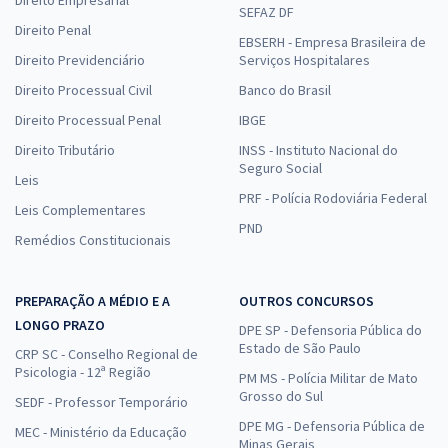
SEFAZ DF
Direito Penal
EBSERH - Empresa Brasileira de
Direito Previdenciário
Serviços Hospitalares
Direito Processual Civil
Banco do Brasil
Direito Processual Penal
IBGE
Direito Tributário
INSS - Instituto Nacional do
Seguro Social
Leis
PRF - Polícia Rodoviária Federal
Leis Complementares
PND
Remédios Constitucionais
PREPARAÇÃO A MÉDIO E A
OUTROS CONCURSOS
LONGO PRAZO
DPE SP - Defensoria Pública do
Estado de São Paulo
CRP SC - Conselho Regional de
Psicologia - 12ª Região
PM MS - Polícia Militar de Mato
Grosso do Sul
SEDF - Professor Temporário
DPE MG - Defensoria Pública de
MEC - Ministério da Educação
Minas Gerais