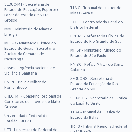
SEDUC/MT - Secretaria de
TJ MG - Tribunal de Justiça de
Estado de Educação, Esporte e
Minas Gerais
Lazer do estado de Mato
Grosso
CGDF - Controladoria Geral do
Distrito Federal
MME - Ministério de Minas e
Energia
DPE RS - Defensoria Pública do
Estado do Rio Grande do Sul
MP GO - Ministério Público do
Estado de Goiás - Secretário
MP SP - Ministério Público do
Auxiliar da Comarca de
Estado de São Paulo
Itapuranga
PM SC - Polícia Militar de Santa
ANVISA - Agência Nacional de
Catarina
Vigilância Sanitária
SEDUC RS - Secretaria de
PM PE - Polícia Militar de
Estado da Educação do Rio
Pernambuco
Grande do Sul
CRECI MT - Conselho Regional de
SEJUS ES - Secretaria da Justiça
Corretores de Imóveis do Mato
do Espírito Santo
Grosso
TJ BA - Tribunal de Justiça do
Universidade Federal de
Estado da Bahia
Catalão - UFCAT
TRF 3 - Tribunal Regional Federal
UFR - Universidade Federal de
da 3ª Região