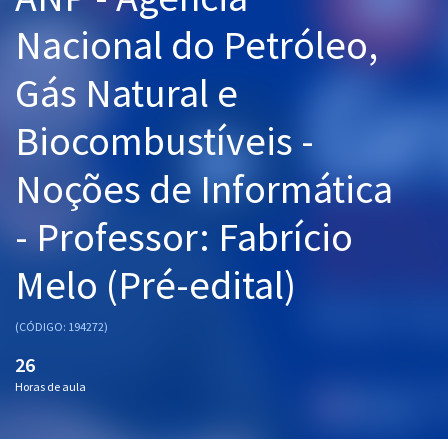
Pós
Nacional do Petróleo,
Graduação
Gás Natural e
OAB
Biocombustíveis -
Mentorias
Noções de Informática
Questões grátis
- Professor: Fabrício
Conteúdo gratuito
Melo (Pré-edital)
Blog
Aprovados
(CÓDIGO: 194272)
26
Atendimento
Horas de aula