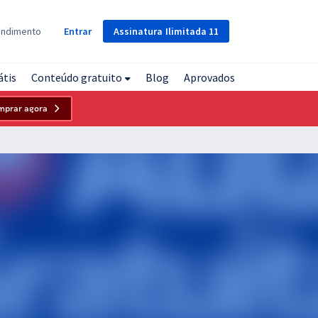
Assinatura
Ilimitada
11
endimento
Entrar
átis
Conteúdo gratuito
Blog
Aprovados
mprar agora