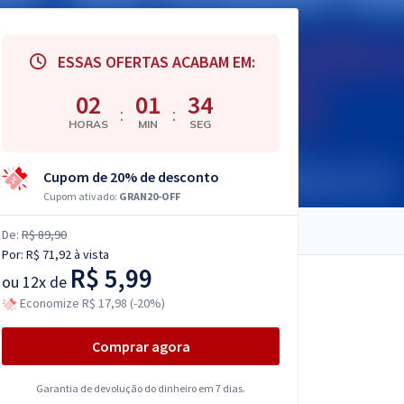
ESSAS OFERTAS ACABAM EM:
02
01
33
:
:
HORAS
MIN
SEG
Cupom de 20% de desconto
Cupom ativado:
GRAN20-OFF
De:
R$ 89,90
Por:
R$ 71,92
à vista
R$ 5,99
ou
12x de
Economize R$ 17,98 (-20%)
Comprar agora
Garantia de devolução do dinheiro em 7 dias.