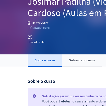
Josimar Padilha (Vi
Pós
Cardoso (Aulas em 
Graduação
Baixar edital
OAB
(CÓDIGO: 200919)
25
Mentorias
Horas de aula
Questões grátis
Conteúdo gratuito
Sobre o curso
Sobre o concurso
Blog
Aprovados
Sobre o curso
Atendimento
Satisfação garantida ou seu dinheiro de vo
Você poderá efetuar o cancelamento e obter 