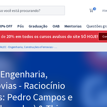
0
At
20% OFF
Pós
Graduação
OAB
Mentorias
Questões gr
 de
20% em todos os cursos avulsos do site SÓ HOJE!
Co
INFRA S.A / VALEC - Engenharia, Construções e Ferrovias - Raciocínio Lógico - Professores: Pedro Campos e Josimar Padilha (Videoaulas) & Thiago Cardoso (Aulas em PDF)
 Engenharia,
vias - Raciocínio
es: Pedro Campos e