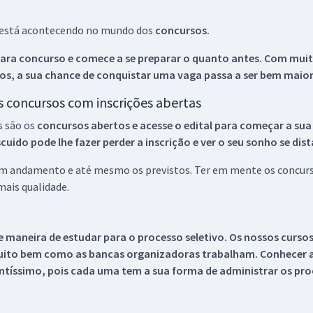
ue está acontecendo no mundo dos
concursos.
ara concurso e comece a se preparar o quanto antes. Com muita
os, a sua chance de conquistar uma vaga passa a ser bem maior
os concursos com inscrições abertas
s são os
concursos abertos e acesse o edital para começar a sua
ido pode lhe fazer perder a inscrição e ver o seu sonho se dis
 em andamento e até mesmo os previstos. Ter em mente os concurso
ais qualidade.
 maneira de estudar para o processo seletivo. Os nossos curso
uito bem como as bancas organizadoras trabalham. Conhecer a
tíssimo, pois cada uma tem a sua forma de administrar os proc