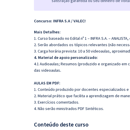
satisfação garantida ou seu dinheiro de volta
Concurso: INFRA S.A / VALEC!
Mais Detalhes:
1. Curso baseado no Edital nº 1 – INFRA S.A. – ANALISTA,
2. Serão abordados os tópicos relevantes (não necessa
3. Carga horária prevista: 10 a 50 videoaulas, aproxim
4. Material de apoio personalizado:
4.1 Audioaulas;
Resumos (produzido e organizado em c
das videoaulas
.
AULAS EM PDF:
1. Conteúdo produzido por docentes especializados e
2. Material prático que facilita a aprendizagem de mane
3. Exercícios comentados.
4. Não serão ministrados PDF Sintéticos.
Conteúdo deste curso