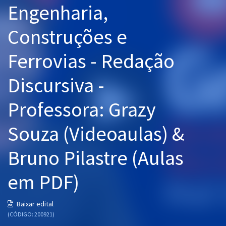
Engenharia,
Pós
Construções e
Graduação
Ferrovias - Redação
OAB
Discursiva -
Mentorias
Professora: Grazy
Questões grátis
Conteúdo gratuito
Souza (Videoaulas) &
Blog
Bruno Pilastre (Aulas
Aprovados
em PDF)
Atendimento
Baixar edital
(CÓDIGO: 200921)