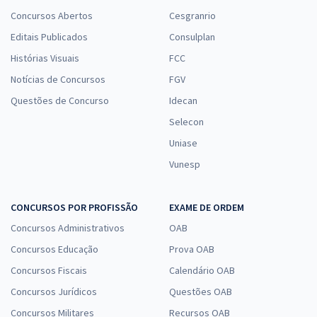
Concursos Abertos
Cesgranrio
Editais Publicados
Consulplan
Histórias Visuais
FCC
Notícias de Concursos
FGV
Questões de Concurso
Idecan
Selecon
Uniase
Vunesp
CONCURSOS POR PROFISSÃO
EXAME DE ORDEM
Concursos Administrativos
OAB
Concursos Educação
Prova OAB
Concursos Fiscais
Calendário OAB
Concursos Jurídicos
Questões OAB
Concursos Militares
Recursos OAB