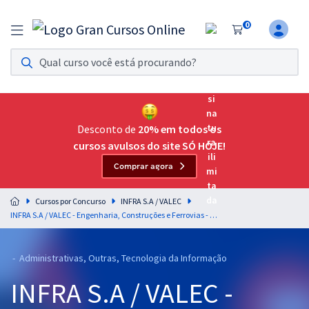
0
Assinatura Ilimitada 11
Acesso a todos os cursos. Teste grátis por 7 dias!
Assinatura OAB Até Passar
Acesso ilimitado a toda preparação para o Exame da
Desconto de
20% em todos os
Ordem, até você passar!
cursos avulsos do site SÓ HOJE!
Comprar agora
Residências Multiprofissionais
Preparação completa e intensiva para as principais
Cursos por Concurso
INFRA S.A / VALEC
residências em saúde do Brasil
INFRA S.A / VALEC - Engenharia, Construções e Ferrovias - Redação Discursiva - Professora: Grazy Souza (Videoaulas) & Bruno Pilastre (Aulas em PDF)
Concursos
- Administrativas, Outras, Tecnologia da Informação
Assinatura Ilimitada
INFRA S.A / VALEC -
Cursos 20% OFF