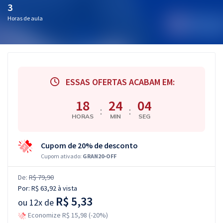
3
Horas de aula
ESSAS OFERTAS ACABAM EM:
18
24
04
:
:
HORAS
MIN
SEG
Cupom de 20% de desconto
Cupom ativado:
GRAN20-OFF
De:
R$ 79,90
Por:
R$ 63,92
à vista
R$ 5,33
ou
12x de
Economize R$ 15,98 (-20%)