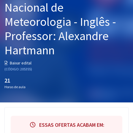
Nacional de
Pós
Meteorologia - Inglês -
Graduação
Professor: Alexandre
OAB
Hartmann
Mentorias
Questões grátis
Baixar edital
(CÓDIGO: 205355)
Conteúdo gratuito
21
Blog
Horas de aula
Aprovados
Atendimento
ESSAS OFERTAS ACABAM EM: