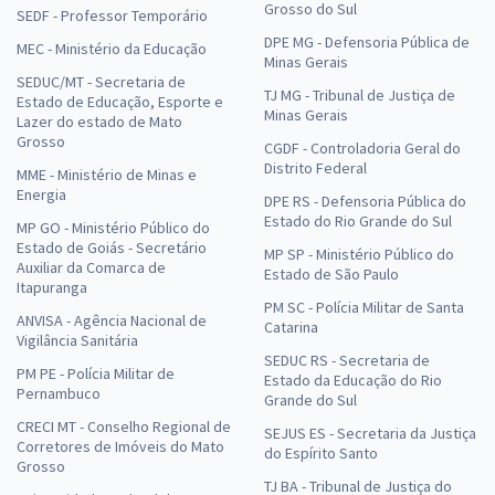
Grosso do Sul
SEDF - Professor Temporário
DPE MG - Defensoria Pública de
MEC - Ministério da Educação
Minas Gerais
SEDUC/MT - Secretaria de
TJ MG - Tribunal de Justiça de
Estado de Educação, Esporte e
Minas Gerais
Lazer do estado de Mato
Grosso
CGDF - Controladoria Geral do
Distrito Federal
MME - Ministério de Minas e
Energia
DPE RS - Defensoria Pública do
Estado do Rio Grande do Sul
MP GO - Ministério Público do
Estado de Goiás - Secretário
MP SP - Ministério Público do
Auxiliar da Comarca de
Estado de São Paulo
Itapuranga
PM SC - Polícia Militar de Santa
ANVISA - Agência Nacional de
Catarina
Vigilância Sanitária
SEDUC RS - Secretaria de
PM PE - Polícia Militar de
Estado da Educação do Rio
Pernambuco
Grande do Sul
CRECI MT - Conselho Regional de
SEJUS ES - Secretaria da Justiça
Corretores de Imóveis do Mato
do Espírito Santo
Grosso
TJ BA - Tribunal de Justiça do