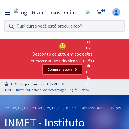
0
Assinatura Ilimitada 11
Acesso a todos os cursos. Teste grátis por 7 dias!
Assinatura OAB Até Passar
Acesso ilimitado a toda preparação para o Exame da
Desconto de
20% em todos os
Ordem, até você passar!
cursos avulsos do site SÓ HOJE!
Comprar agora
Residências Multiprofissionais
Preparação completa e intensiva para as principais
Cursos por Concurso
INMET
residências em saúde do Brasil
INMET - Instituto Nacional de Meteorologia - Inglês - Professor: Alexandre Hartmann
Concursos
AM, BA, DF, GO, MT, MG, PA, PE, RJ, RS, SP - Administrativas, Outras
Assinatura Ilimitada
INMET - Instituto
Cursos 20% OFF