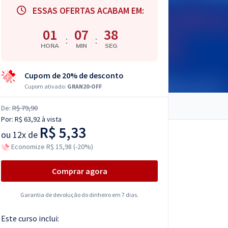
ESSAS OFERTAS ACABAM EM:
01
07
37
:
:
HORA
MIN
SEG
Cupom de 20% de desconto
Cupom ativado:
GRAN20-OFF
De:
R$ 79,90
Por:
R$ 63,92
à vista
R$ 5,33
ou
12x de
Economize R$ 15,98 (-20%)
Comprar agora
Garantia de devolução do dinheiro em 7 dias.
Este curso inclui: