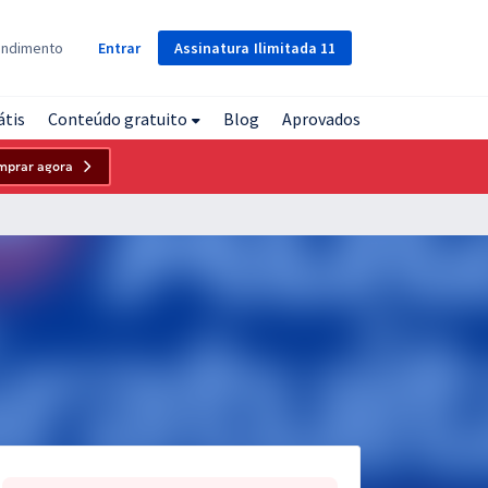
Assinatura
Ilimitada
11
endimento
Entrar
átis
Conteúdo gratuito
Blog
Aprovados
mprar agora