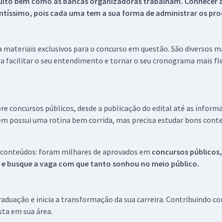
uito bem como as bancas organizadoras trabalham. Conhecer a
tíssimo, pois cada uma tem a sua forma de administrar os proc
 a materiais exclusivos para o concurso em questão. São diversos 
a facilitar o seu entendimento e tornar o seu cronograma mais fle
re concursos públicos, desde a publicação do edital até as inform
em possui uma rotina bem corrida, mas precisa estudar bons conte
 conteúdos: foram milhares de aprovados em
concursos públicos,
s e busque a vaga com que tanto sonhou no meio público.
aduação e inicia a transformação da sua carreira. Contribuindo c
ista em sua área.