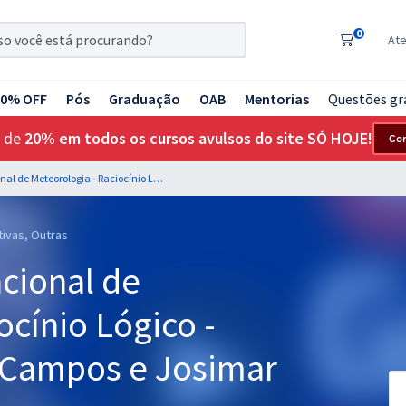
0
At
20% OFF
Pós
Graduação
OAB
Mentorias
Questões gr
 de
20% em todos os cursos avulsos do site SÓ HOJE!
Co
INMET - Instituto Nacional de Meteorologia - Raciocínio Lógico - Professores: Pedro Campos e Josimar Padilha
tivas, Outras
acional de
ocínio Lógico -
 Campos e Josimar