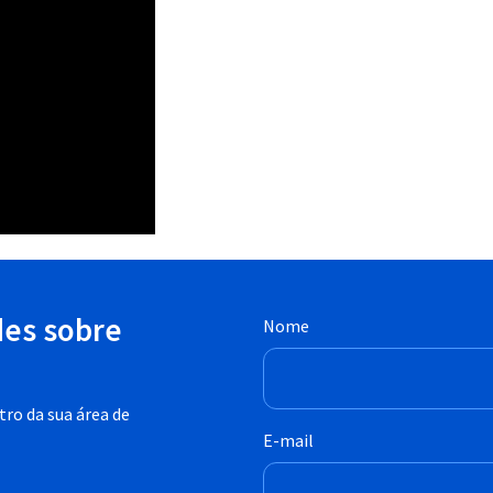
des sobre
Nome
ro da sua área de
E-mail