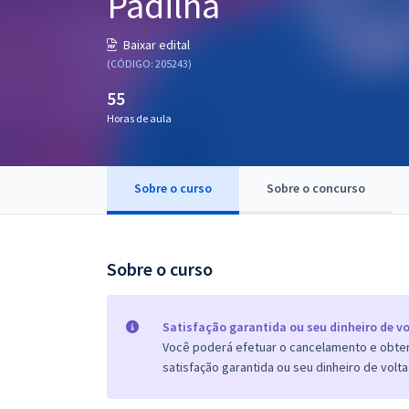
Padilha
Pós
Baixar edital
Graduação
(CÓDIGO: 205243)
55
OAB
Horas de aula
Mentorias
Sobre o curso
Sobre o concurso
Questões grátis
Conteúdo gratuito
Blog
Sobre o curso
Aprovados
Satisfação garantida ou seu dinheiro de vo
Você poderá efetuar o cancelamento e obter 
Atendimento
satisfação garantida ou seu dinheiro de volta