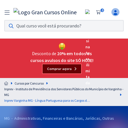
0
Assinatura Ilimitada 11
Acesso a todos os cursos. Teste grátis por 7 dias!
Assinatura OAB Até Passar
Acesso ilimitado a toda preparação para o Exame da
Desconto de
20% em todos os
Ordem, até você passar!
cursos avulsos do site SÓ HOJE!
Comprar agora
Residências Multiprofissionais
Preparação completa e intensiva para as principais
Cursos por Concurso
residências em saúde do Brasil
Inprev - Instituto de Previdência dos Servidores Públicos do Município de Varginha -
MG
Concursos
Inprev Varginha MG - Língua Portuguesa para os Cargos de Nível Superior com os Professores Letícia Bastos, Márcio Wesley e Wagner Sousa (Pós-Edital)
Assinatura Ilimitada
MG - Administrativas, Financeiras e Bancárias, Jurídicas, Outras
Cursos 20% OFF