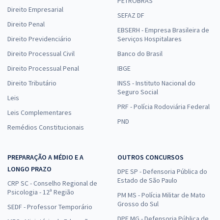
PETROBRAS
Direito Empresarial
SEFAZ DF
Direito Penal
EBSERH - Empresa Brasileira de
Direito Previdenciário
Serviços Hospitalares
Direito Processual Civil
Banco do Brasil
Direito Processual Penal
IBGE
Direito Tributário
INSS - Instituto Nacional do
Seguro Social
Leis
PRF - Polícia Rodoviária Federal
Leis Complementares
PND
Remédios Constitucionais
PREPARAÇÃO A MÉDIO E A
OUTROS CONCURSOS
LONGO PRAZO
DPE SP - Defensoria Pública do
Estado de São Paulo
CRP SC - Conselho Regional de
Psicologia - 12ª Região
PM MS - Polícia Militar de Mato
Grosso do Sul
SEDF - Professor Temporário
DPE MG - Defensoria Pública de