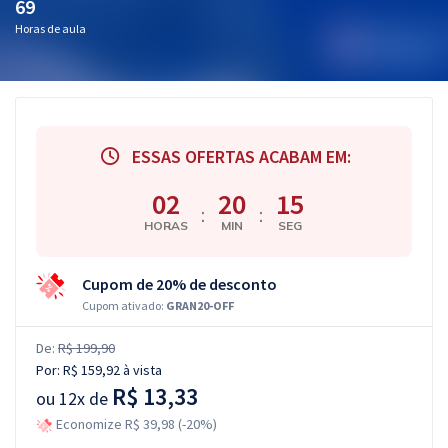
69
Horas de aula
ESSAS OFERTAS ACABAM EM:
02
20
15
:
:
HORAS
MIN
SEG
Cupom de 20% de desconto
Cupom ativado:
GRAN20-OFF
De:
R$ 199,90
Por:
R$ 159,92
à vista
R$ 13,33
ou
12x de
Economize R$ 39,98 (-20%)