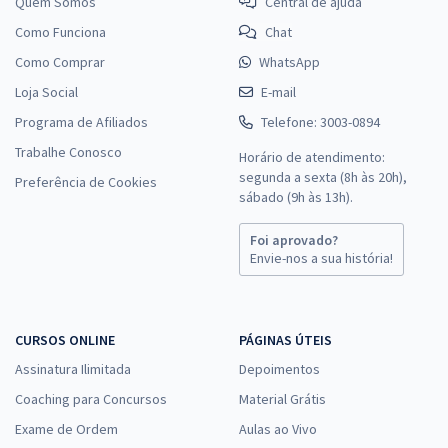
Quem Somos
Central de ajuda
Como Funciona
Chat
Como Comprar
WhatsApp
Loja Social
E-mail
Programa de Afiliados
Telefone: 3003-0894
Trabalhe Conosco
Horário de atendimento:
segunda a sexta (8h às 20h),
Preferência de Cookies
sábado (9h às 13h).
Foi aprovado?
Envie-nos a sua história!
CURSOS ONLINE
PÁGINAS ÚTEIS
Assinatura Ilimitada
Depoimentos
Coaching para Concursos
Material Grátis
Exame de Ordem
Aulas ao Vivo