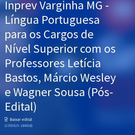
Inprev Varginha MG -
Pós
Língua Portuguesa
Graduação
para os Cargos de
OAB
Nível Superior com os
Mentorias
Professores Letícia
Questões grátis
Bastos, Márcio Wesley
Conteúdo gratuito
Blog
e Wagner Sousa (Pós-
Aprovados
Edital)
Atendimento
Baixar edital
(CÓDIGO: 184918)