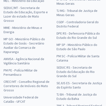
MEC - Ministério da Educação
Minas Gerais
SEDUC/MT - Secretaria de
TJ MG - Tribunal de Justiça de
Estado de Educação, Esporte e
Minas Gerais
Lazer do estado de Mato
Grosso
CGDF - Controladoria Geral do
Distrito Federal
MME - Ministério de Minas e
Energia
DPE RS - Defensoria Pública do
Estado do Rio Grande do Sul
MP GO - Ministério Público do
Estado de Goiás - Secretário
MP SP - Ministério Público do
Auxiliar da Comarca de
Estado de São Paulo
Itapuranga
PM SC - Polícia Militar de Santa
ANVISA - Agência Nacional de
Catarina
Vigilância Sanitária
SEDUC RS - Secretaria de
PM PE - Polícia Militar de
Estado da Educação do Rio
Pernambuco
Grande do Sul
CRECI MT - Conselho Regional de
SEJUS ES - Secretaria da Justiça
Corretores de Imóveis do Mato
do Espírito Santo
Grosso
TJ BA - Tribunal de Justiça do
Universidade Federal de
Estado da Bahia
Catalão - UFCAT
TRF 3 - Tribunal Regional Federal